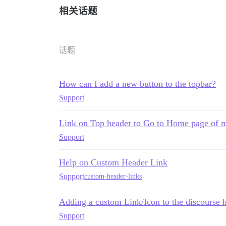
相关话题
话题
How can I add a new button to the topbar?
Support
Link on Top header to Go to Home page of m
Support
Help on Custom Header Link
Support
custom-header-links
Adding a custom Link/Icon to the discourse 
Support