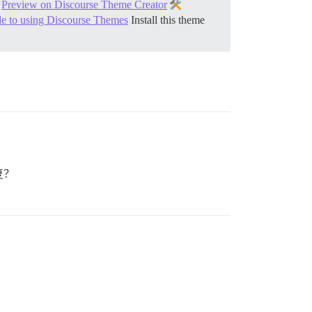
w
Preview on Discourse Theme Creator
de to using Discourse Themes
Install this theme
复？