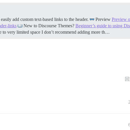
sily add custom text-based links to the header.
Preview
Preview o
der-links
New to Discourse Themes?
Beginner’s guide to using D
 to very limited space I don’t recommend adding more th…
回