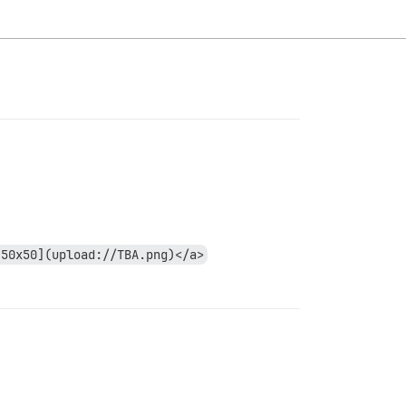
|50x50](upload://TBA.png)</a>