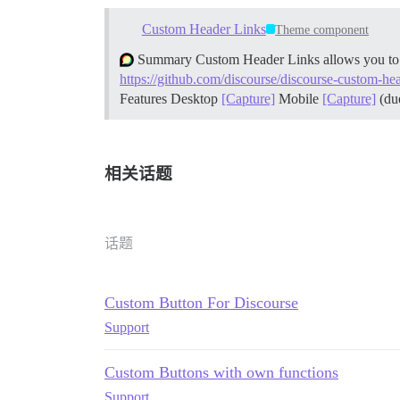
Custom Header Links
Theme component
Summary Custom Header Links allows you to ea
https://github.com/discourse/discourse-custom-hea
Features Desktop
[Capture]
Mobile
[Capture]
(due
相关话题
话题
Custom Button For Discourse
Support
Custom Buttons with own functions
Support