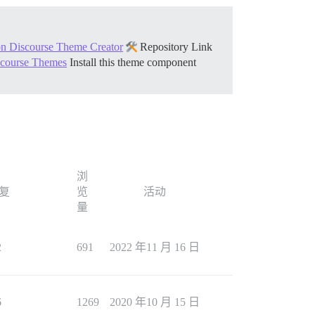
n Discourse Theme Creator
Repository Link
iscourse Themes
Install this theme component
浏
复
览
活动
量
2
691
2022 年11 月 16 日
6
1269
2020 年10 月 15 日