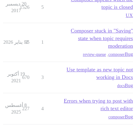
20 ديسمبر
topic is closed
1526
5
2017
UX
Composer stuck in "Saving"
state when topic requires
1
95
12 يناير 2026
moderation
Bug
review-queue
,
composer
Use template as new topic not
19 أكتوبر
working in Docs
670
3
2021
Bug
docs
Errors when trying to post with
8 أغسطس
rich text editor
227
4
2025
Bug
composer