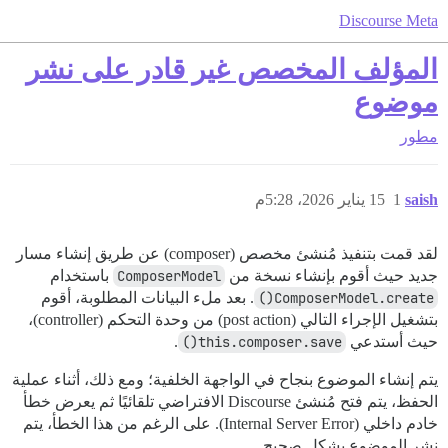
Discourse Meta
المؤلف المخصص غير قادر على نشر
موضوع
مطور
saish
1
15 يناير 2026، 5:28م
لقد قمت بتنفيذ مُنشئ مخصص (composer) عن طريق إنشاء مسار
جديد حيث أقوم بإنشاء نسخة من
ComposerModel
باستخدام
ComposerModel.create()
. بعد ملء البيانات المطلوبة، أقوم
بتشغيل الإجراء التالي (post action) من وحدة التحكم (controller)،
حيث أستدعي
this.composer.save()
.
يتم إنشاء الموضوع بنجاح في الواجهة الخلفية؛ ومع ذلك، أثناء عملية
الحفظ، يتم فتح مُنشئ Discourse الافتراضي تلقائيًا ثم يعرض خطأ
خادم داخلي (Internal Server Error). على الرغم من هذا الخطأ، يتم
نشر الموضوع بشكل صحيح.