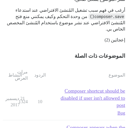
أرغب في فهم سبب تشغيل المُنشئ الافتراضي عند استدعاء
composer.save()
من وحدة التحكم وكيف يمكنني منع فتح
المُنشئ الافتراضي عند نشر موضوع باستخدام المُنشئ المخصص
الخاص بي.
إعجابَين (2)
الموضوعات ذات الصلة
مرات
الموضوع
الردود
النشاط
العرض
Composer shortcut should be
disabled if user isn't allowed to
21 ديسمبر
1324
10
2017
post
Bug
Composer appears when the