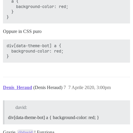
  a {

    background-color: red;

  }

Oppure in CSS puro
div[data-theme-bot] a {

  background-color: red;

Denis_Heraud
(Denis Heraud)
7
7 Aprile 2020, 3:00pm
david:
div[data-theme-bot] a { background-color: red; }
Grazie
! Funziona.
@david