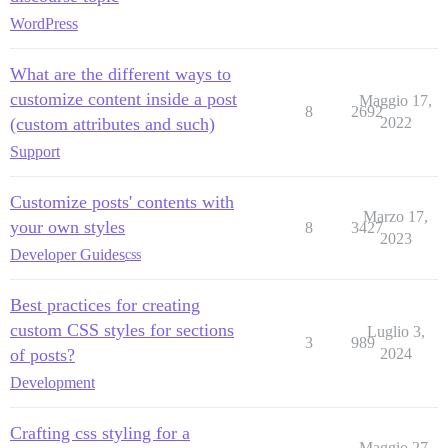
WordPress
What are the different ways to
customize content inside a post
Maggio 17,
8
2692
(custom attributes and such)
2022
Support
Customize posts' contents with
Marzo 17,
your own styles
8
3427
2023
Developer Guides
css
Best practices for creating
custom CSS styles for sections
Luglio 3,
3
989
of posts?
2024
Development
Crafting css styling for a
Maggio 27,