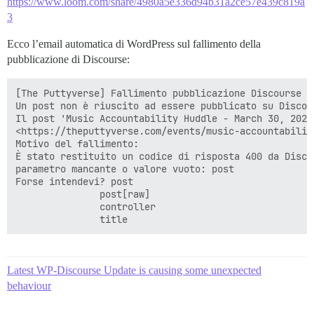
https://www.loom.com/share/4980a5e336d94b31a2ce57e439c819a
3
Ecco l’email automatica di WordPress sul fallimento della
pubblicazione di Discourse:
[The Puttyverse] Fallimento pubblicazione Discourse

Un post non è riuscito ad essere pubblicato su Discou
Il post 'Music Accountability Huddle - March 30, 2022
<https://theputtyverse.com/events/music-accountabilit
Motivo del fallimento:

È stato restituito un codice di risposta 400 da Discou
parametro mancante o valore vuoto: post

Forse intendevi? post

               post[raw]

               controller

Latest WP-Discourse Update is causing some unexpected
behaviour