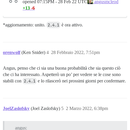
opened
07:15PM - 28 Feb 22 UTC
angusmcleod
+13
-6
*aggiornamento: unito.
2.4.1
è ora attivo.
orenwolf
(Ken Snider)
4
28 Febbraio 2022, 7:51pm
Angus, penso che ci sia una buona probabilità che sia questo ciò
che ci ha interessato. Aspetterò un po’ per vedere se le cose sono
stabili con
2.4.1
e lo rilascerò nei prossimi giorni per confermare.
JoelZaslofsky
(Joel Zaslofsky)
5
2 Marzo 2022, 6:38pm
angus: