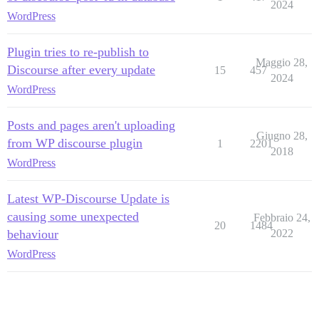
2024
WordPress
Plugin tries to re-publish to
Maggio 28,
Discourse after every update
15
457
2024
WordPress
Posts and pages aren't uploading
Giugno 28,
from WP discourse plugin
1
2201
2018
WordPress
Latest WP-Discourse Update is
causing some unexpected
Febbraio 24,
20
1484
behaviour
2022
WordPress