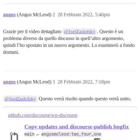
angus
(Angus McLeod)
2
28 Febbraio 2022, 5:46pm
Grazie per il video dettagliato
. Questo è un
@JoelZaslofsky
problema diverso da quello discusso in quell’altro argomento,
quindi l’ho spostato in un nuovo argomento. Lo esaminerò a fondo
domani.
angus
(Angus McLeod)
3
28 Febbraio 2022, 7:18pm
Questo verrà risolto quando questo verrà unito.
@JoelZaslofsky
github.com/discourse/wp-discourse
Copy updates and discourse-publish bugfix
main
angusmcleod:two_four_one
←