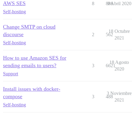
AWS SES
8
886
9 Abril 2020
Self-hosting
Change SMTP on cloud
18 Octubre
discourse
2
562
2021
Self-hosting
How to use Amazon SES for
18 Agosto
sending emails to users?
3
6621
2020
Support
Install issues with docker-
3 Noviembre
compose
3
488
2021
Self-hosting