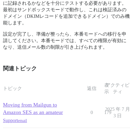
に記録されるかなどを十分にテストする必要があります。
最初はサンドボックスモードで動作し、これは検証済みの
ドメイン（DKIMレコードを追加できるドメイン）でのみ機
能します。
設定が完了し、準備が整ったら、本番モードへの移行を申
請してください。本番モードでは、すべての権限が有効に
なり、送信メール数の制限が引き上げられます。
関連トピック
表
アクティビ
トピック
返信
示
ティ
Moving from Mailgun to
2025 年 7 月
Amazon SES as an amateur
0
179
3 日
Support
email