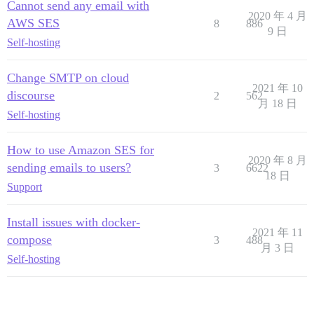
Cannot send any email with
2020 年 4 月
AWS SES
8
886
9 日
Self-hosting
Change SMTP on cloud
2021 年 10
discourse
2
562
月 18 日
Self-hosting
How to use Amazon SES for
2020 年 8 月
sending emails to users?
3
6622
18 日
Support
Install issues with docker-
2021 年 11
compose
3
488
月 3 日
Self-hosting