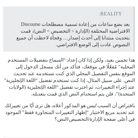
REALITY:
بعد بضع ساعات من إعادة تسمية مصطلحات Discourse
الافتراضية المختلفة (الإدارة > التخصيص > النص)، قمت
بتحديث منتدانا إلى أحدث إصدار… وفجأة لاحظت أن جميع
النصوص عادت إلى الوضع الافتراضي.
هذا تخمين بعيد، ولكن إذا كان إعداد “السماح بتفضيلات المستخدم
المحلية” مُفعّلًا في موقعك، فتأكد من أنك مسجل الدخول إلى
الموقع بنفس التفضيل المحلي الذي كنت تستخدمه عند تحديث
النص. على سبيل المثال، إذا كنت تستخدم تفضيل “اللغة الإنجليزية”
عند إجراء التغييرات، ثم اخترت تفضيل “اللغة الإنجليزية (الولايات
المتحدة)”، فلن يتم استخدام النص الذي قمت بتعديله.
بافتراض أن السبب
ليس
هو المذكور أعلاه، هل ترى أيًا من تغييراتك
عند تحديد مربع الاختيار “إظهار التغييرات المتجاوزة فقط” الموجود
في أعلى صفحة الإدارة/التخصيص/النص؟