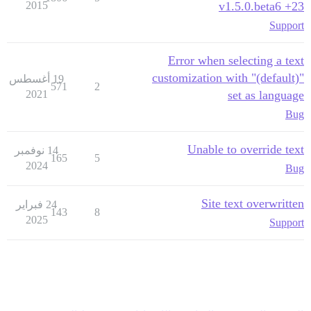
2015
v1.5.0.beta6 +23
Support
Error when selecting a text
customization with "(default)"
19 أغسطس
571
2
2021
set as language
Bug
Unable to override text
14 نوفمبر
165
5
2024
Bug
Site text overwritten
24 فبراير
143
8
2025
Support