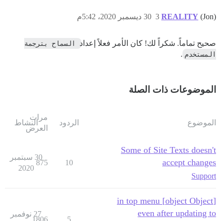
(Jon)
REALITY
3
30 ديسمبر 2020، 5:42م
صحيح تماماً. شكراً لك! كان الأمر فعلاً إعداد
السماح بترجمة 
المستخدم
.
الموضوعات ذات الصلة
مرات
الموضوع
الردود
النشاط
العرض
Some of Site Texts doesn't
30 سبتمبر
accept changes
875
10
2020
Support
[object Object] in top menu
even after updating to
27 نوفمبر
1806
5