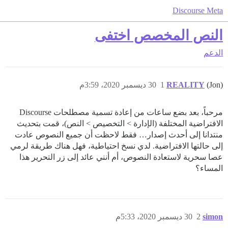
Discourse Meta
النص المخصص اختفى
الدعم
(Jon)
REALITY
1
30 ديسمبر 2020، 3:59م
مرحباً، بعد بضع ساعات من إعادة تسمية مصطلحات Discourse
الافتراضية المختلفة (الإدارة > التخصيص > النص)، قمت بتحديث
منتدانا إلى أحدث إصدار… فقط لاحظت أن جميع النصوص عادت
إلى حالتها الافتراضية. لدي نسخ احتياطية، فهل هناك طريقة لرمي
عصا سحرية لاستعادة النصوص، أم أنني عائد إلى زر التحرير هذا
المساء؟
simon
2
30 ديسمبر 2020، 5:33م