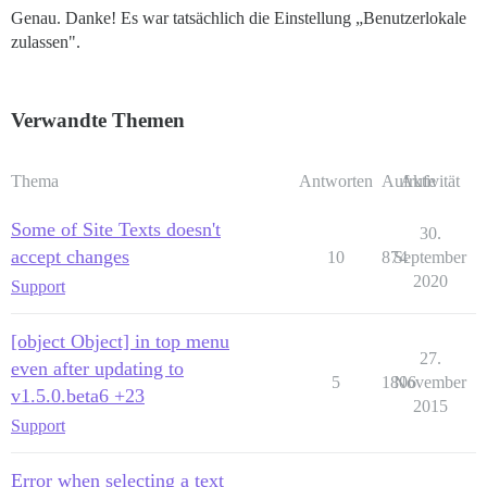
Genau. Danke! Es war tatsächlich die Einstellung „Benutzerlokale
zulassen".
Verwandte Themen
Thema
Antworten
Aufrufe
Aktivität
Some of Site Texts doesn't
30.
accept changes
10
874
September
2020
Support
[object Object] in top menu
27.
even after updating to
5
1806
November
v1.5.0.beta6 +23
2015
Support
Error when selecting a text