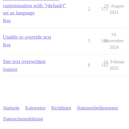
customization with "(default)"
19. August
2
571
set as language
2021
Bug
14.
Unable to override text
5
165
November
Bug
2024
Site text overwritten
24. Februar
8
143
2025
Support
Startseite
Kategorien
Richtlinien
Nutzungsbedingungen
Datenschutzerklärung