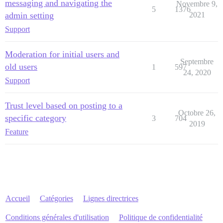
messaging and navigating the
Novembre 9,
5
1376
admin setting
2021
Support
Moderation for initial users and
Septembre
old users
1
597
24, 2020
Support
Trust level based on posting to a
Octobre 26,
specific category
3
704
2019
Feature
Accueil
Catégories
Lignes directrices
Conditions générales d'utilisation
Politique de confidentialité