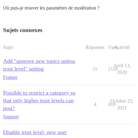
Où puis-je trouver les paramètres de modération ?
Sujets connexes
Sujet
Réponses
Vues
Activité
Add "approve new topics unless
Avril 13,
trust level" setting
11
2118
2020
Feature
Possible to restrict a category so
that only higher trust levels can
Octobre 25,
4
410
post?
2021
Support
Disable trust level, new user