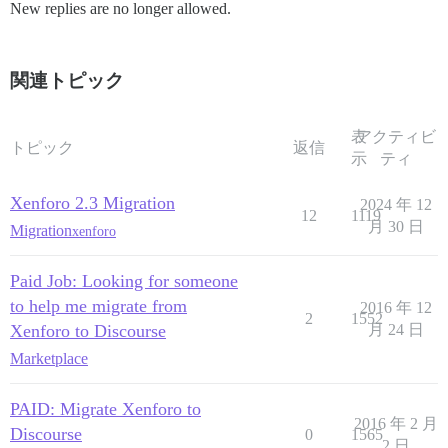
New replies are no longer allowed.
関連トピック
表
アクティビ
トピック
返信
示
ティ
Xenforo 2.3 Migration
2024 年 12
12
1119
月 30 日
Migration
xenforo
Paid Job: Looking for someone
to help me migrate from
2016 年 12
2
1552
Xenforo to Discourse
月 24 日
Marketplace
PAID: Migrate Xenforo to
2016 年 2 月
Discourse
0
1565
2 日