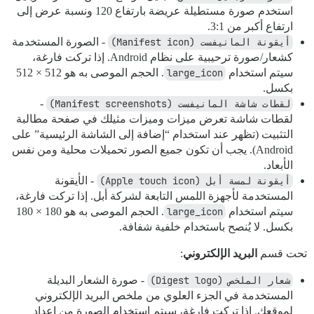
استخدم صورة مستطيلة عريضة بارتفاع 120 ونسبة عرض إلى
ارتفاع أكبر من 3:1.
أيقونة المانيفست (Manifest icon)
- الصورة المستخدمة
كشعار/صورة ترحيبية على نظام Android. إذا تركت فارغة،
سيتم استخدام
large_icon
. الحجم الموصى به هو 512 × 512
بكسل.
لقطات شاشة المانيفست (Manifest screenshots)
-
لقطات شاشة تعرض ميزات وميزات مثيلك في صفحة مطالبة
التثبيت (تظهر عند استخدام “إضافة إلى الشاشة الرئيسية” على
Android). يجب أن تكون جميع الصور تحميلات محلية ومن نفس
الأبعاد.
أيقونة لمسة أبل (Apple touch icon)
- الأيقونة
المستخدمة لأجهزة اللمس التابعة لشركة أبل. إذا تركت فارغة،
سيتم استخدام
large_icon
. الحجم الموصى به هو 180 × 180
بكسل. لا يُنصح باستخدام خلفية شفافة.
تحت قسم
البريد الإلكتروني
:
شعار الملخص (Digest logo)
- صورة الشعار البديلة
المستخدمة في الجزء العلوي من ملخص البريد الإلكتروني
لموقعك. إذا تركت فارغة، سيتم استخدام الصورة من إعداد