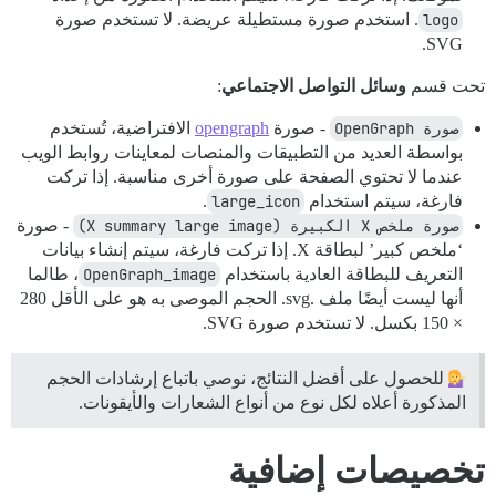
logo
. استخدم صورة مستطيلة عريضة. لا تستخدم صورة
SVG.
تحت قسم
وسائل التواصل الاجتماعي
:
صورة OpenGraph
- صورة
opengraph
الافتراضية، تُستخدم
بواسطة العديد من التطبيقات والمنصات لمعاينات روابط الويب
عندما لا تحتوي الصفحة على صورة أخرى مناسبة. إذا تركت
فارغة، سيتم استخدام
large_icon
.
صورة ملخص X الكبيرة (X summary large image)
- صورة
‘ملخص كبير’ لبطاقة X. إذا تركت فارغة، سيتم إنشاء بيانات
التعريف للبطاقة العادية باستخدام
OpenGraph_image
، طالما
أنها ليست أيضًا ملف .svg. الحجم الموصى به هو على الأقل 280
× 150 بكسل. لا تستخدم صورة SVG.
للحصول على أفضل النتائج، نوصي باتباع إرشادات الحجم
المذكورة أعلاه لكل نوع من أنواع الشعارات والأيقونات.
تخصيصات إضافية