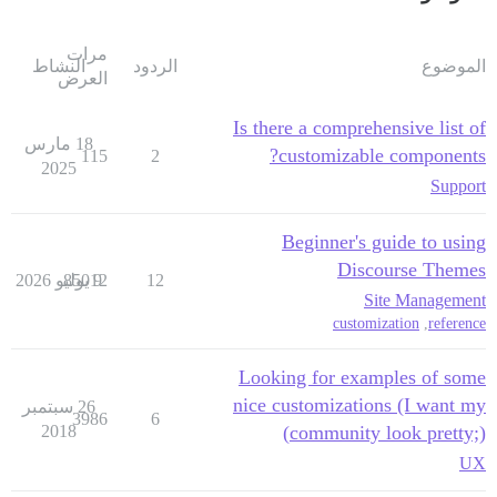
مرات
الموضوع
الردود
النشاط
العرض
Is there a comprehensive list of
18 مارس
customizable components?
115
2
2025
Support
Beginner's guide to using
Discourse Themes
12
9 يوليو 2026
85012
Site Management
customization
,
reference
Looking for examples of some
nice customizations (I want my
26 سبتمبر
3986
6
2018
community look pretty;))
UX