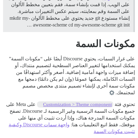
على الويب. إذا قمت بإنشاء سمة، فقم بتعيين مخطط الألوان
على السمة وقم بمعاينته، سيتم عكس التغييرات مباشرة.
إنشاء مستودع git جديد يحتوي على مخطط الألوان mkdir my-
awesome-scheme cd my-awesome-scheme git init …
مكونات السمة
على غرار السمات، يحتوي Discourse أيضًا على “مكونات السمة”
يمكنك استخدامها لتغيير العناصر السطحية لتصميم منتداك، أو
إضافة ميزات واجهة أمامية إضافية. أصغر وأكثر استهدافًا من
السمات الكاملة، يمكنها عمومًا (وإن لم يكن دائمًا) دمجها مع
مكونات سمة أخرى لإنشاء تصميم منتدى مخصص مصمم
لمجتمعك.
تحتوي فئة
على Meta على
Customization > Theme component
جميع مكونات السمة الرسمية وغير الرسمية لـ Discourse. تصفح
مكونات السمة المدرجة هناك، وإذا أردت تثبيت أي منها على
موقعك، فقط اتبع التعليميات هنا:
واجهة سمات Discourse وكيفية
تثبيت مكونات السمة