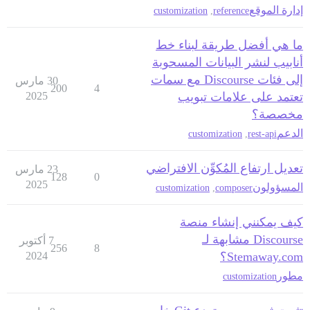
إدارة الموقع
customization
,
reference
ما هي أفضل طريقة لبناء خط
أنابيب لنشر البيانات المسحوبة
إلى فئات Discourse مع سمات
30 مارس
200
4
تعتمد على علامات تبويب
2025
مخصصة؟
الدعم
customization
,
rest-api
تعديل ارتفاع المُكوِّن الافتراضي
23 مارس
128
0
2025
المسؤولون
customization
,
composer
كيف يمكنني إنشاء منصة
Discourse مشابهة لـ
7 أكتوبر
256
8
Stemaway.com؟
2024
مطور
customization