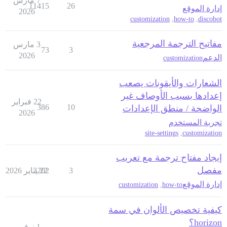
7 مارس
11415
26
إدارة الموقع
2026
customization
,
how-to
,
discobot
مفاتيح الترجمة المرجعية
3 مارس
73
3
2026
الدعم
customization
الشعارات والأيقونات يصعب
إعدادها بسبب الأوصاف غير
22 فبراير
386
10
الواضحة / منطق الإعدادات
2026
تجربة المستخدم
site-settings
,
customization
إيجاد مفتاح ترجمة مع تعريب
مفصل
3
22 يناير 2026
3202
إدارة الموقع
customization
,
how-to
كيفية تخصيص الألوان في سمة
horizon؟
1 نوفمبر