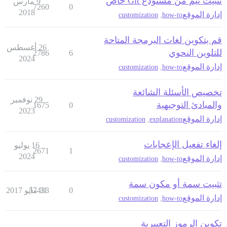
تثبيت ثيم من مستودع Git خاص
9 مارس
7260
0
2018
إدارة الموقع
customization
,
how-to
قم بتكوين لغات البرمجة المتاحة
26 أغسطس
للتلوين النحوي
2786
6
2024
إدارة الموقع
customization
,
how-to
تخصيص الأسئلة الشائعة
29 نوفمبر
والمبادئ التوجيهية
1675
0
2023
إدارة الموقع
customization
,
explanation
إلغاء تفعيل الإعجابات
16 يوليو
2671
1
2024
إدارة الموقع
customization
,
how-to
تثبيت سمة أو مكون سمة
0
31 مايو 2017
57433
إدارة الموقع
customization
,
how-to
تكوين الرموز التعبيرية