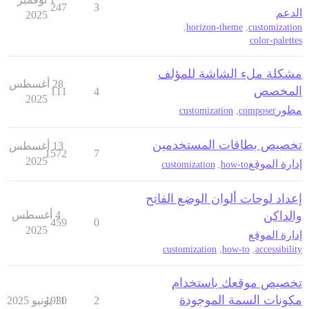
247
3
الدعم
2025
,
horizon-theme
,
customization
color-palettes
مشكلة ملء الشاشة للمؤلف
28 أغسطس
المخصص
111
4
2025
مطور
customization
,
composer
تخصيص بطاقات المستخدمين
13 أغسطس
1572
7
2025
إدارة الموقع
customization
,
how-to
إعداد لوحات ألوان الوضع الفاتح
والداكن
4 أغسطس
459
0
2025
إدارة الموقع
customization
,
how-to
,
accessibility
تخصيص موقعك باستخدام
مكونات السمة الموجودة
2
11 يونيو 2025
1930