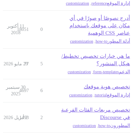
إدارة الموقع
customization
,
reference
أدرج نصوصًا أو صورًا في أي
مكان على موقعك باستخدام
11 أكتوبر
18051
0
عناصر CSS الوهمية
2018
أدلة المطور
customization
,
how-to
ما هي خيارات تخصيص تخطيط/
هيكل المنشور؟
5
77
29 مايو 2026
الدعم
customization
,
form-templates
تخصيص هوية موقعك
30 سبتمبر
4697
6
2025
إدارة الموقع
customization
,
tutorial
تخصيص مربعات الفئات الفرعية
في Discourse
2
2 أبريل 2026
1493
المطورون
customization
,
how-to