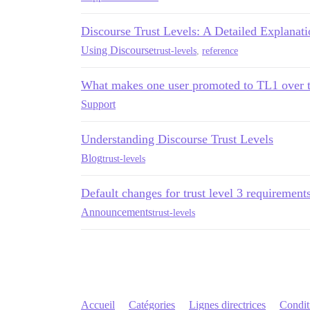
Discourse Trust Levels: A Detailed Explanati
Using Discourse
trust-levels
,
reference
What makes one user promoted to TL1 over t
Support
Understanding Discourse Trust Levels
Blog
trust-levels
Default changes for trust level 3 requirement
Announcements
trust-levels
Accueil
Catégories
Lignes directrices
Conditi