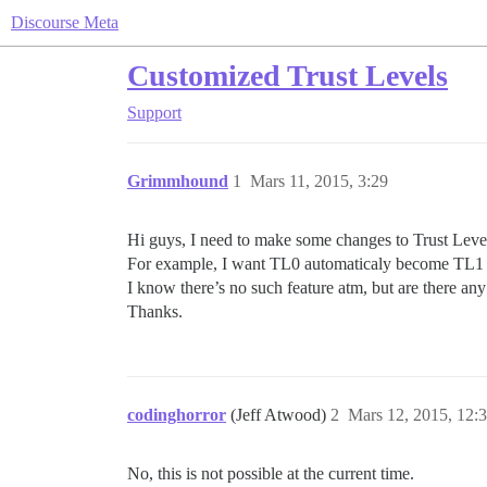
Discourse Meta
Customized Trust Levels
Support
Grimmhound
1
Mars 11, 2015, 3:29
Hi guys, I need to make some changes to Trust Levels
For example, I want TL0 automaticaly become TL1 u
I know there’s no such feature atm, but are there an
Thanks.
codinghorror
(Jeff Atwood)
2
Mars 12, 2015, 12:
No, this is not possible at the current time.