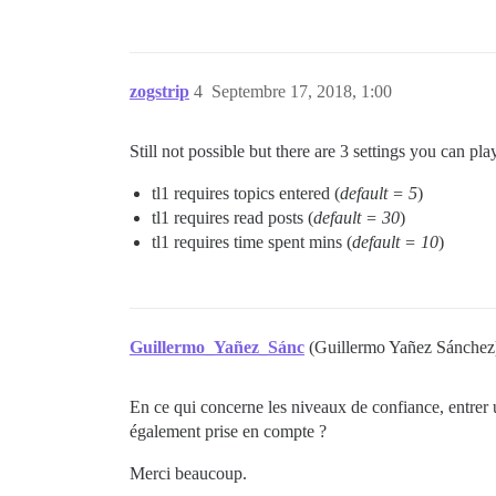
zogstrip
4
Septembre 17, 2018, 1:00
Still not possible but there are 3 settings you can pl
tl1 requires topics entered (
default = 5
)
tl1 requires read posts (
default = 30
)
tl1 requires time spent mins (
default = 10
)
Guillermo_Yañez_Sánc
(Guillermo Yañez Sánche
En ce qui concerne les niveaux de confiance, entrer 
également prise en compte ?
Merci beaucoup.