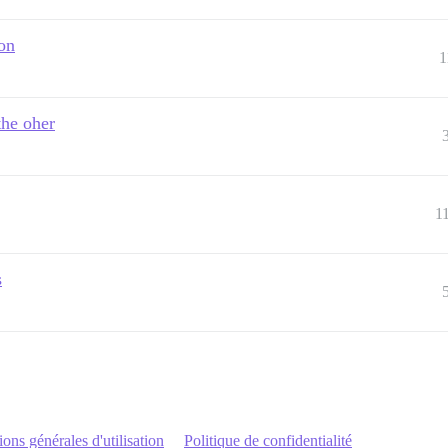
on
1
he oher
1
s
ons générales d'utilisation
Politique de confidentialité