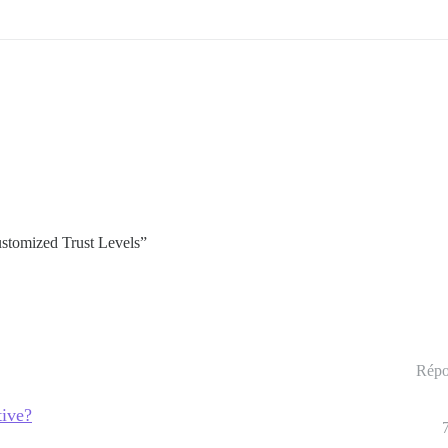
Customized Trust Levels”
Répo
tive?