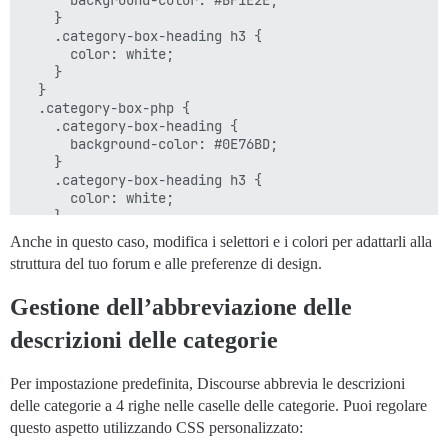
      background-color: #BF1E2E;

    }

    .category-box-heading h3 {

      color: white;

    }

  }

  .category-box-php {

    .category-box-heading {

      background-color: #0E76BD;

    }

    .category-box-heading h3 {

      color: white;

    }

  }

Anche in questo caso, modifica i selettori e i colori per adattarli alla
  .category-box-javascript {

struttura del tuo forum e alle preferenze di design.
    .category-box-heading {

      background-color: #D7BB2F;

Gestione dell’abbreviazione delle
    }

    .category-box-heading h3 {

descrizioni delle categorie
      color: white;

    }

  }

Per impostazione predefinita, Discourse abbrevia le descrizioni
delle categorie a 4 righe nelle caselle delle categorie. Puoi regolare
questo aspetto utilizzando CSS personalizzato: