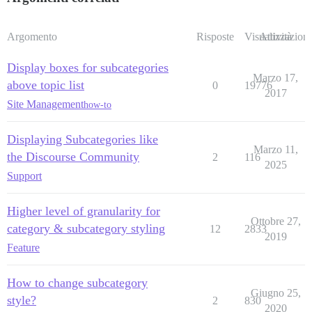
Argomento
Risposte
Visualizzazioni
Attività
Display boxes for subcategories
Marzo 17,
above topic list
0
19776
2017
Site Management
how-to
Displaying Subcategories like
Marzo 11,
the Discourse Community
2
116
2025
Support
Higher level of granularity for
Ottobre 27,
category & subcategory styling
12
2833
2019
Feature
How to change subcategory
Giugno 25,
style?
2
830
2020