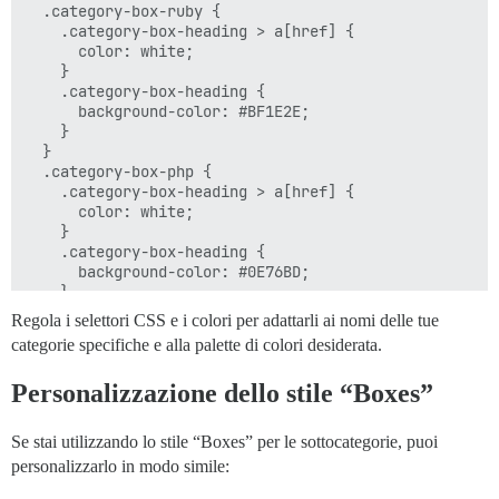
  .category-box-ruby {

    .category-box-heading > a[href] {

      color: white;

    }

    .category-box-heading {

      background-color: #BF1E2E;

    }

  }

  .category-box-php {

    .category-box-heading > a[href] {

      color: white;

    }

    .category-box-heading {

      background-color: #0E76BD;

    }

  }

Regola i selettori CSS e i colori per adattarli ai nomi delle tue
  .category-box-javascript {

categorie specifiche e alla palette di colori desiderata.
    .category-box-heading > a[href] {

      color: white;

Personalizzazione dello stile “Boxes”
    }

    .category-box-heading {

      background-color: #D7BB2F;

Se stai utilizzando lo stile “Boxes” per le sottocategorie, puoi
    }

personalizzarlo in modo simile:
  }
