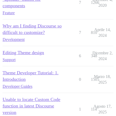
7
1266
components
2020
Feature
Why am I finding Discourse so
Aprile 14,
difficult to customize?
7
810
2024
Development
Editing Theme design
Dicembre 2,
6
348
2024
Support
Theme Developer Tutorial: 1.
Marzo 18,
Introduction
0
1505
2025
Developer Guides
Unable to locate Custom Code
function in latest Discourse
Agosto 17,
1
114
version
2025