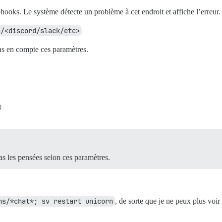
oks. Le système détecte un problème à cet endroit et affiche l’erreur.
n/<discord/slack/etc>
as en compte ces paramètres.
0
pas les pensées selon ces paramètres.
ns/*chat*; sv restart unicorn
, de sorte que je ne peux plus voir