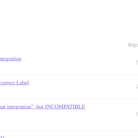
Répo
ntegration
correct Label
 chat integration", but INCOMPATIBLE