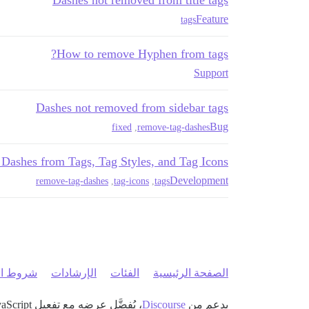
Dashes not removed from title tags
Feature
tags
How to remove Hyphen from tags?
Support
Dashes not removed from sidebar tags
Bug
fixed
,
remove-tag-dashes
ashes from Tags, Tag Styles, and Tag Icons
Development
remove-tag-dashes
,
tag-icons
,
tags
الصفحة الرئيسية
الفئات
الإرشادات
شروط ال
بدعم من
Discourse
، يُفضَّل عرضه مع تفعيل JavaScript