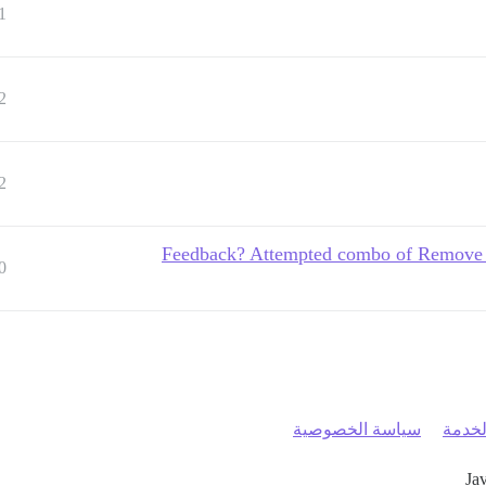
1
2
2
Feedback? Attempted combo of Remove D
0
خدمة
سياسة الخصوصية