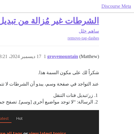
Discourse Meta
الشرطات غير مُزالة من تبديل 
ساهم
خلل
remove-tag-dashes
(Matthew)
grovemountain
1
17 ديسمبر 2024، 8:21ص
شكراً لك على مكون السمة هذا.
عند التواجد في صفحة وسم، يبدو أن الشرطات لا تتم 
زر/تبديل فتات التنقل
الرسالة: “لا توجد مواضيع أخرى [وسم]. تصفح جم