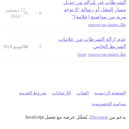
الشرطات غير مُزالة من تبديل
مسار التنقل أو رسالة "لا توجد
17 ديسمبر
76
0
مزيد من مواضيع [علامة]"
2024
خلل
remove-tag-dashes
عدم إزالة الشرطات من علامات
الشريط الجانبي
2
22 يونيو 2024
154
خلل
fixed
,
remove-tag-dashes
الصفحة الرئيسية
الفئات
الإرشادات
شروط الخدمة
سياسة الخصوصية
بدعم من
Discourse
، يُفضَّل عرضه مع تفعيل JavaScript