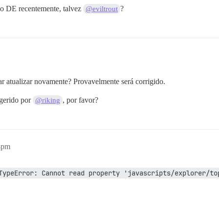
ao DE recentemente, talvez
?
@eviltrout
tar atualizar novamente? Provavelmente será corrigido.
ugerido por
, por favor?
@riking
4pm
 TypeError: Cannot read property 'javascripts/explorer/to