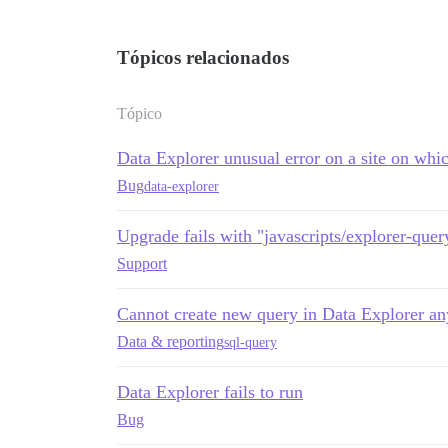
Tópicos relacionados
Tópico
Data Explorer unusual error on a site on whic
Bug
data-explorer
Upgrade fails with "javascripts/explorer-que
Support
Cannot create new query in Data Explorer a
Data & reporting
sql-query
Data Explorer fails to run
Bug