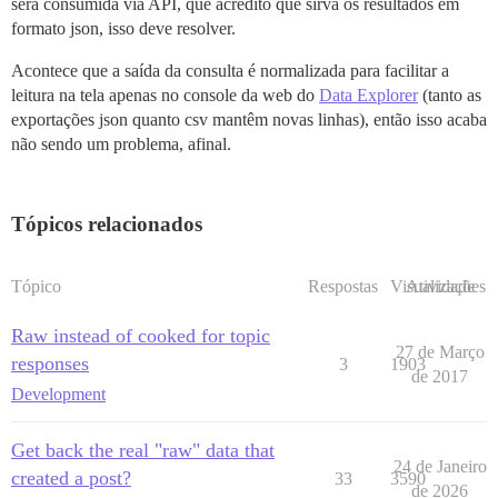
será consumida via API, que acredito que sirva os resultados em
formato json, isso deve resolver.
Acontece que a saída da consulta é normalizada para facilitar a
leitura na tela apenas no console da web do
Data Explorer
(tanto as
exportações json quanto csv mantêm novas linhas), então isso acaba
não sendo um problema, afinal.
Tópicos relacionados
Tópico
Respostas
Visualizações
Atividade
Raw instead of cooked for topic
27 de Março
responses
3
1903
de 2017
Development
Get back the real "raw" data that
24 de Janeiro
created a post?
33
3590
de 2026