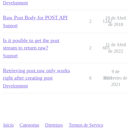
Development
Raw Post Body for POST API
19 de Abril
2
1242
de 2018
Support
Is it posible to get the post
11 de Abril
stream to return raw?
2
605
de 2022
Support
Retrieving post.raw only works
9 de
right after creating post
6
1023
Fevereiro de
2021
Development
Início
Categorias
Diretrizes
Termos de Serviço