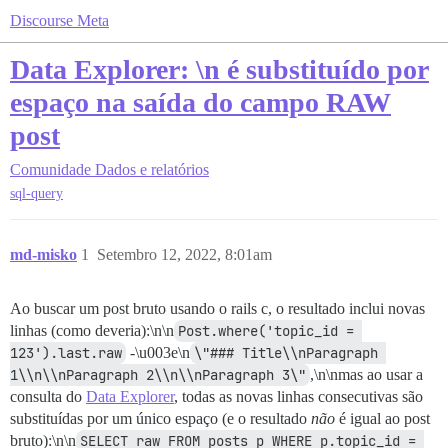
Discourse Meta
Data Explorer: \n é substituído por
espaço na saída do campo RAW
post
Comunidade
Dados e relatórios
sql-query
md-misko
1
Setembro 12, 2022, 8:01am
Ao buscar um post bruto usando o rails c, o resultado inclui novas
linhas (como deveria):\n\n
Post.where('topic_id = 
123').last.raw
-\u003e\n
\"### Title\\nParagraph 
1\\n\\nParagraph 2\\n\\nParagraph 3\"
,\n\nmas ao usar a
consulta do
Data Explorer
, todas as novas linhas consecutivas são
substituídas por um único espaço (e o resultado
não
é igual ao post
bruto):\n\n
SELECT raw FROM posts p WHERE p.topic_id = 