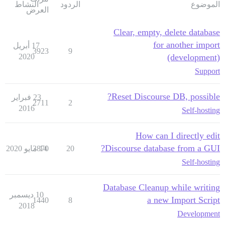
الموضوع
الردود
النشاط
العرض
Clear, empty, delete database
for another import
17 أبريل
3923
9
2020
(development)
Support
Reset Discourse DB, possible?
23 فبراير
2711
2
2016
Self-hosting
How can I directly edit
Discourse database from a GUI?
20
14 مايو 2020
3870
Self-hosting
Database Cleanup while writing
10 ديسمبر
a new Import Script
1440
8
2018
Development