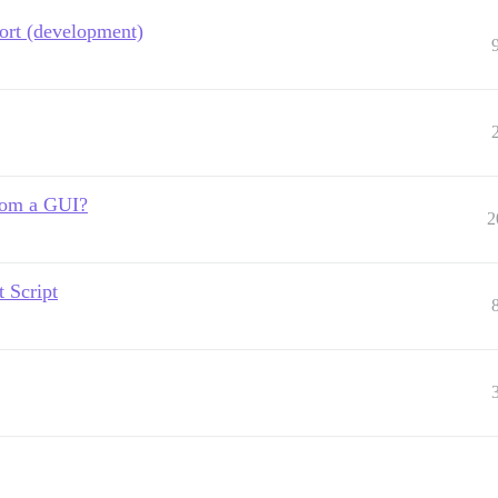
port (development)
from a GUI?
2
 Script