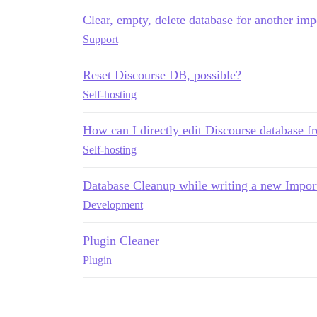
Clear, empty, delete database for another im
Support
Reset Discourse DB, possible?
Self-hosting
How can I directly edit Discourse database 
Self-hosting
Database Cleanup while writing a new Import
Development
Plugin Cleaner
Plugin