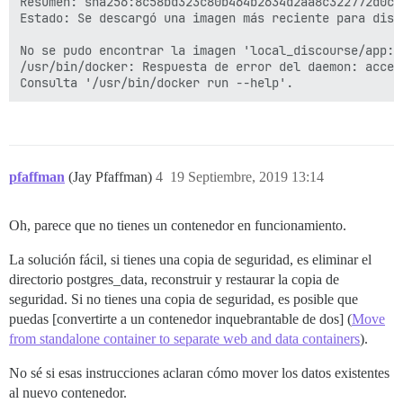
Resumen: sha256:8c58bd323c80b464b2634d2aa8c322772d0c7
I, [2019-09-19T03:25:44.527978 #1]  INFO -- : > su po
Estado: Se descargó una imagen más reciente para disc
2019-09-19 03:25:44.617 UTC [81] postgres@discourse F
psql: FATAL:  el sistema de bases de datos se está ini
No se pudo encontrar la imagen 'local_discourse/app:la
I, [2019-09-19T03:25:44.619389 #1]  INFO -- :

/usr/bin/docker: Respuesta de error del daemon: acces
I, [2019-09-19T03:25:44.619732 #1]  INFO -- : > su po
2019-09-19 03:25:44.699 UTC [92] postgres@discourse F
psql: FATAL:  el sistema de bases de datos se está ini
I, [2019-09-19T03:25:44.701755 #1]  INFO -- :

I, [2019-09-19T03:25:44.702510 #1]  INFO -- : Termina
I, [2019-09-19T03:25:44.702584 #1]  INFO -- : Enviand
pfaffman
2019-09-19 03:25:44.702 UTC [51] LOG:  recibido solic
(Jay Pfaffman)
4
19 Septiembre, 2019 13:14
2019-09-19 03:25:44.745 UTC [95] LOG:  apagando

2019-09-19 03:25:44.926 UTC [51] LOG:  el sistema de 
Oh, parece que no tienes un contenedor en funcionamiento.
FALLÓ

La solución fácil, si tienes una copia de seguridad, es eliminar el
--------------------

directorio postgres_data, reconstruir y restaurar la copia de
Pups::ExecError: su postgres -c 'psql discourse -c "a
seguridad. Si no tienes una copia de seguridad, es posible que
Ubicación del fallo: /pups/lib/pups/exec_command.rb:11
puedas [convertirte a un contenedor inquebrantable de dos] (
Move
exec falló con los parámetros "su postgres -c 'psql $
from standalone container to separate web and data containers
e3c609d02d8197f6efd84dd0ecf99456ed566b02fd3a09d87e2866
).
** FALLO EN EL INICIO ** por favor, desplázate hacia 
./discourse-doctor puede ayudar a diagnosticar el prob
No sé si esas instrucciones aclaran cómo mover los datos existentes
al nuevo contenedor.