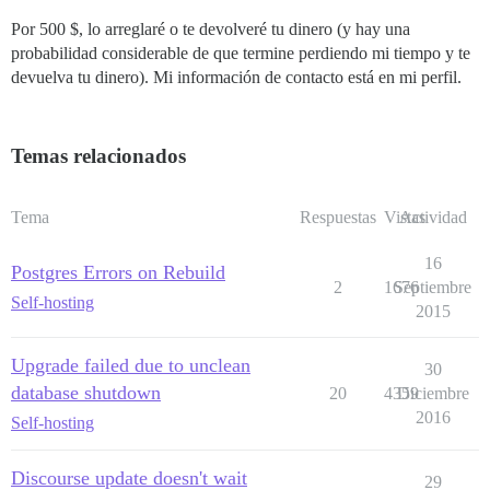
Por 500 $, lo arreglaré o te devolveré tu dinero (y hay una
probabilidad considerable de que termine perdiendo mi tiempo y te
devuelva tu dinero). Mi información de contacto está en mi perfil.
Temas relacionados
Tema
Respuestas
Vistas
Actividad
16
Postgres Errors on Rebuild
2
1676
Septiembre
Self-hosting
2015
Upgrade failed due to unclean
30
database shutdown
20
4359
Diciembre
2016
Self-hosting
Discourse update doesn't wait
29