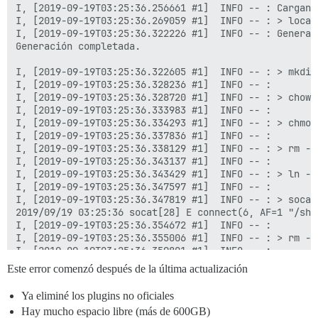
I, [2019-09-19T03:25:36.256661 #1]  INFO -- : Cargando
I, [2019-09-19T03:25:36.269059 #1]  INFO -- : > local
I, [2019-09-19T03:25:36.322226 #1]  INFO -- : Generan
Generación completada.

I, [2019-09-19T03:25:36.322605 #1]  INFO -- : > mkdir
I, [2019-09-19T03:25:36.328236 #1]  INFO -- :

I, [2019-09-19T03:25:36.328720 #1]  INFO -- : > chown
I, [2019-09-19T03:25:36.333983 #1]  INFO -- :

I, [2019-09-19T03:25:36.334293 #1]  INFO -- : > chmod
I, [2019-09-19T03:25:36.337836 #1]  INFO -- :

I, [2019-09-19T03:25:36.338129 #1]  INFO -- : > rm -f
I, [2019-09-19T03:25:36.343137 #1]  INFO -- :

I, [2019-09-19T03:25:36.343429 #1]  INFO -- : > ln -s
I, [2019-09-19T03:25:36.347597 #1]  INFO -- :

I, [2019-09-19T03:25:36.347819 #1]  INFO -- : > socat
2019/09/19 03:25:36 socat[28] E connect(6, AF=1 "/sha
I, [2019-09-19T03:25:36.354672 #1]  INFO -- :

I, [2019-09-19T03:25:36.355006 #1]  INFO -- : > rm -f
I, [2019-09-19T03:25:36.359801 #1]  INFO -- :

I, [2019-09-19T03:25:36.360028 #1]  INFO -- : > rm -f
Este error comenzó después de la última actualización
I, [2019-09-19T03:25:36.365218 #1]  INFO -- :

I, [2019-09-19T03:25:36.365462 #1]  INFO -- : > mkdir
Ya eliminé los plugins no oficiales
I, [2019-09-19T03:25:36.370636 #1]  INFO -- :

Hay mucho espacio libre (más de 600GB)
I, [2019-09-19T03:25:36.370987 #1]  INFO -- : > chown