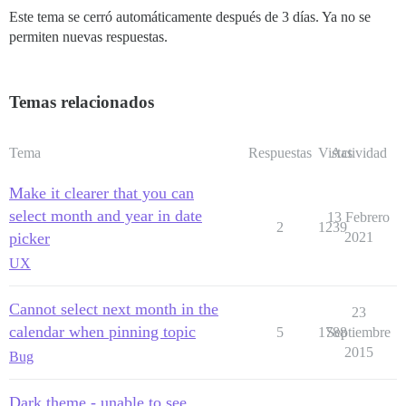
Este tema se cerró automáticamente después de 3 días. Ya no se
permiten nuevas respuestas.
Temas relacionados
Tema
Respuestas
Vistas
Actividad
Make it clearer that you can
select month and year in date
13 Febrero
2
1239
picker
2021
UX
Cannot select next month in the
23
calendar when pinning topic
5
1788
Septiembre
2015
Bug
Dark theme - unable to see