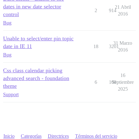
dates in new date selector
21 Abril
2
914
control
2016
Bug
Unable to select/enter pin topic
31 Marzo
date in IE 11
18
3201
2016
Bug
Css class calendar picking
16
advanced search - foundation
6
108
Septiembre
theme
2025
Support
Inicio
Categorías
Directrices
Términos del servicio