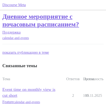
Discourse Meta
Дневное мероприятие с
почасовым расписанием?
Поддержка
calendar-and-events
показать публикацию в теме
Связанные темы
Тема
Ответов
Просм.
Активность
Event time on monthly view is
cut short
2
105
10.11.2025
Feature
calendar-and-events