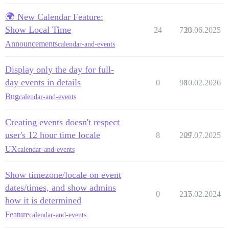
🌍 New Calendar Feature:
Show Local Time
24
730
23.06.2025
Announcements
calendar-and-events
Display only the day for full-
day events in details
0
98
10.02.2026
Bug
calendar-and-events
Creating events doesn't respect
user's 12 hour time locale
8
209
27.07.2025
UX
calendar-and-events
Show timezone/locale on event
dates/times, and show admins
0
237
15.02.2024
how it is determined
Feature
calendar-and-events