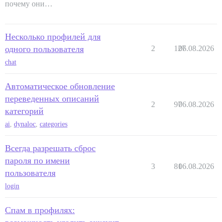
почему они…
Несколько профилей для
одного пользователя
2
127
06.08.2026
chat
Автоматическое обновление
переведенных описаний
2
97
06.08.2026
категорий
ai
,
dynaloc
,
categories
Всегда разрешать сброс
пароля по имени
3
81
06.08.2026
пользователя
login
Спам в профилях: