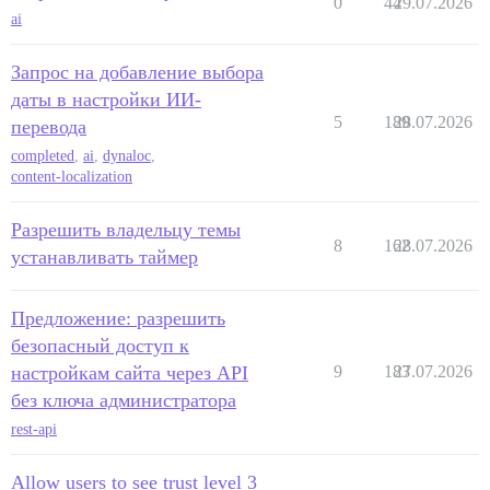
0
44
29.07.2026
ai
Запрос на добавление выбора
даты в настройки ИИ-
5
189
28.07.2026
перевода
completed
,
ai
,
dynaloc
,
content-localization
Разрешить владельцу темы
8
162
28.07.2026
устанавливать таймер
Предложение: разрешить
безопасный доступ к
настройкам сайта через API
9
183
27.07.2026
без ключа администратора
rest-api
Allow users to see trust level 3