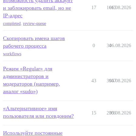
возможность удалить аккаунт
и заблокировать email, но не
17
1615
06.08.2026
IP-адрес
completed
,
review-queue
Скопировать имена шагов
рабочего процесса
0
34
06.08.2026
workflows
Режим «Regular» для
администраторов и
43
3947
05.08.2026
модераторов (например,
аналог «sudo»)
«Альтернативное» имя
15
2309
05.08.2026
пользователя или псевдоним?
Используйте постоянные