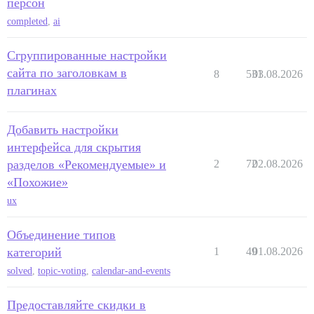
персон
completed
,
ai
Сгруппированные настройки
сайта по заголовкам в
8
531
03.08.2026
плагинах
Добавить настройки
интерфейса для скрытия
разделов «Рекомендуемые» и
2
72
02.08.2026
«Похожие»
ux
Объединение типов
категорий
1
49
01.08.2026
solved
,
topic-voting
,
calendar-and-events
Предоставляйте скидки в