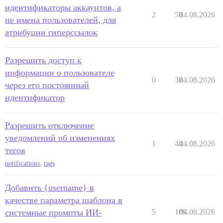
идентификаторы аккаунтов, а
2
58
04.08.2026
не имена пользователей, для
атрибуции гиперссылок
Разрешить доступ к
информации о пользователе
0
38
04.08.2026
через его постоянный
идентификатор
Разрешить отключение
уведомлений об изменениях
1
44
04.08.2026
тегов
notifications
,
tags
Добавить {username} в
качестве параметра шаблона в
системные промпты ИИ-
5
189
04.08.2026