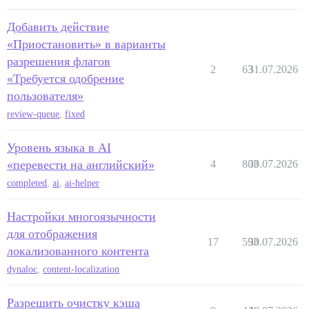
Добавить действие
«Приостановить» в варианты
разрешения флагов
2
63
31.07.2026
«Требуется одобрение
пользователя»
review-queue
,
fixed
Уровень языка в AI
«перевести на английский»
4
803
30.07.2026
completed
,
ai
,
ai-helper
Настройки многоязычности
для отображения
17
593
30.07.2026
локализованного контента
dynaloc
,
content-localization
Разрешить очистку кэша