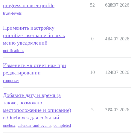
progress on user profile
52
6899
26.07.2026
trust-levels
Применить настройку
prioritize_username_in_ux к
0
45
24.07.2026
меню уведомлений
notifications
Изменить «в ответ на» при
редактировании
10
1248
24.07.2026
composer
Добавьте дату и время (а
также, возможно,
местоположение и описание)
5
310
24.07.2026
в Oneboxes для событий
onebox
,
calendar-and-events
,
completed