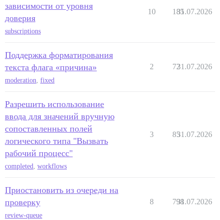
зависимости от уровня
10
185
31.07.2026
доверия
subscriptions
Поддержка форматирования
текста флага «причина»
2
72
31.07.2026
moderation
,
fixed
Разрешить использование
ввода для значений вручную
сопоставленных полей
3
85
31.07.2026
логического типа "Вызвать
рабочий процесс"
completed
,
workflows
Приостановить из очереди на
проверку
8
798
31.07.2026
review-queue