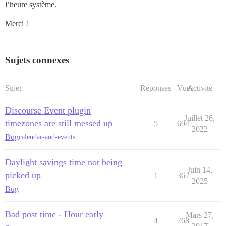
l’heure système.
Merci !
Sujets connexes
Sujet
Réponses
Vues
Activité
Discourse Event plugin
Juillet 26,
timezones are still messed up
5
694
2022
Bug
calendar-and-events
Daylight savings time not being
Juin 14,
picked up
1
362
2025
Bug
Bad post time - Hour early
Mars 27,
4
768