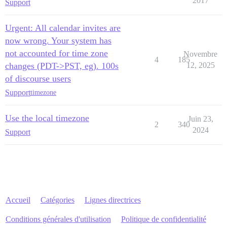
2017
Support
Urgent: All calendar invites are
now wrong. Your system has
not accounted for time zone
Novembre
4
185
changes (PDT->PST, eg). 100s
12, 2025
of discourse users
Support
timezone
Use the local timezone
Juin 23,
2
340
2024
Support
Accueil
Catégories
Lignes directrices
Conditions générales d'utilisation
Politique de confidentialité