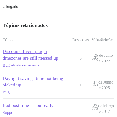
Obrigado!
Tópicos relacionados
Tópico
Respostas
Visualizações
Atividade
Discourse Event plugin
26 de Julho
timezones are still messed up
5
695
de 2022
Bug
calendar-and-events
Daylight savings time not being
14 de Junho
picked up
1
363
de 2025
Bug
Bad post time - Hour early
27 de Março
4
770
de 2017
Support