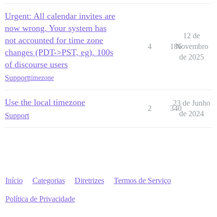
Urgent: All calendar invites are
now wrong. Your system has
12 de
not accounted for time zone
4
186
Novembro
changes (PDT->PST, eg). 100s
de 2025
of discourse users
Support
timezone
Use the local timezone
23 de Junho
2
340
de 2024
Support
Início
Categorias
Diretrizes
Termos de Serviço
Política de Privacidade