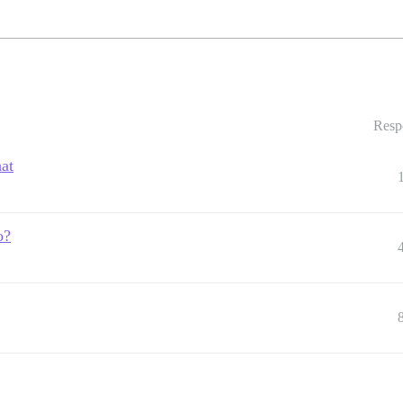
Resp
at
o?