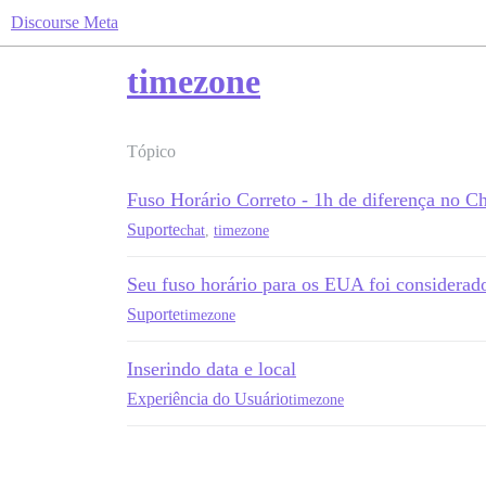
Discourse Meta
timezone
Tópico
Fuso Horário Correto - 1h de diferença no Ch
Suporte
chat
,
timezone
Seu fuso horário para os EUA foi considerad
Suporte
timezone
Inserindo data e local
Experiência do Usuário
timezone