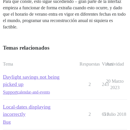
Para que conste, esto sigue sucediendo – gran parte de la interfaz
empieza a funcionar de forma extraña cuando esto ocurre, y dado
que el horario de verano entra en vigor en diferentes fechas en todo
el mundo, programar una reconstrucción anual ni siquiera es
factible.
Temas relacionados
Tema
Respuestas
Vistas
Actividad
Daylight savings not being
20 Marzo
picked up
2
243
2023
Support
calendar-and-events
Local-dates displaying
incorrectly
2
631
5 Julio 2018
Bug