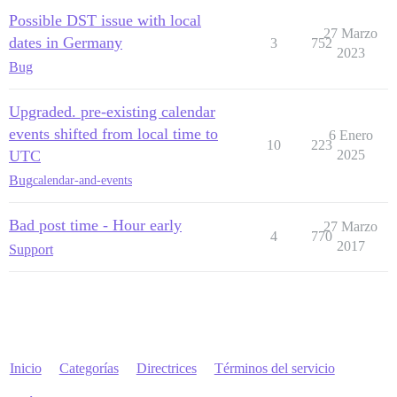
Possible DST issue with local
27 Marzo
dates in Germany
3
752
2023
Bug
Upgraded. pre-existing calendar
events shifted from local time to
6 Enero
10
223
UTC
2025
Bug
calendar-and-events
Bad post time - Hour early
27 Marzo
4
770
2017
Support
Inicio
Categorías
Directrices
Términos del servicio