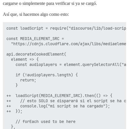
cargarse o simplemente para verificar si ya se cargó.
Así que, si hacemos algo como esto:
const loadScript = require("discourse/lib/load-script"
const MEDIA_ELEMENT_SRC =

  "https://cdnjs.cloudflare.com/ajax/libs/mediaelemen
api.decorateCookedElement(

  element => {

    const audioplayers = element.querySelectorAll("aud
    if (!audioplayers.length) {

      return;

    }

++  loadScript(MEDIA_ELEMENT_SRC).then(() => {

++    // esto SOLO se disparará si el script se ha ca
++    console.log("mi script se ha cargado");

++  });

    // forEach used to be here

  },
