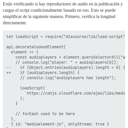
Estás verificando si hay reproductores de audio en la publicación y
cargas el script condicionalmente basado en eso. Esto se puede
simplificar de la siguiente manera. Primero, verifica la longitud
directamente.
let loadScript = require("discourse/lib/load-script").
api.decorateCookedElement(

  element => {

    const audioplayers = element.querySelectorAll("aud
    // console.log("player: " + audioplayers[0]);

--    if (Object.entries(audioplayers).length > 0) {

++    if (audioplayers.length) {

      // console.log("audioplayers has length");

      loadScript(

        `https://cdnjs.cloudflare.com/ajax/libs/media
      );

    }

    // forEach used to be here

  },

  { id: "mediaelement-js", onlyStream: true }
