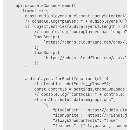
    api.decorateCookedElement(

      element => {

        const audioplayers = element.querySelectorAll(
        // console.log("player: " + audioplayers[0]);

        if (Object.entries(audioplayers).length > 0) {
            // console.log("audioplayers has length");
            loadScript(

                `https://cdnjs.cloudflare.com/ajax/li
            );

            loadScript(

                `https://cdnjs.cloudflare.com/ajax/li
            );

        }

        audioplayers.forEach(function (el) {

            el.classList.add("mejs__player");

            const controls = settings.theme_uploads.me
            // console.log("controls: " + controls);

            el.setAttribute("data-mejsoptions",

                `{

                    "pluginPath": "https://cdnjs.clou
                    "iconSprite": "https://friends.ji
                    "alwaysShowControls": "true",

                    "features": ["playpause", "curren