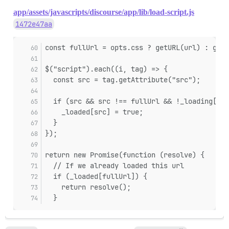
app/assets/javascripts/discourse/app/lib/load-script.js
1472e47aa
const fullUrl = opts.css ? getURL(url) : getU
$("script").each((i, tag) => {
  const src = tag.getAttribute("src");
  if (src && src !== fullUrl && !_loading[src
    _loaded[src] = true;
  }
});
return new Promise(function (resolve) {
  // If we already loaded this url
  if (_loaded[fullUrl]) {
    return resolve();
  }