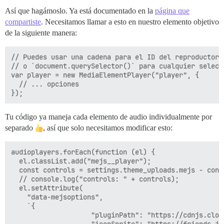
Así que hagámoslo. Ya está documentado en la
página que
compartiste
. Necesitamos llamar a esto en nuestro elemento objetivo
de la siguiente manera:
// Puedes usar una cadena para el ID del reproductor 
// o `document.querySelector()` para cualquier selecto
var player = new MediaElementPlayer("player", {

  // ... opciones

Tu código ya maneja cada elemento de audio individualmente por
separado
, así que solo necesitamos modificar esto:
audioplayers.forEach(function (el) {

  el.classList.add("mejs__player");

  const controls = settings.theme_uploads.mejs - contr
  // console.log("controls: " + controls);

  el.setAttribute(

    "data-mejsoptions",

    `{

                    "pluginPath": "https://cdnjs.clou
                    "iconSprite": "https://friends.ji