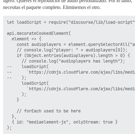
ligero. Quieres el reproductor de audio personalizado. Por lo tanto,
necesitas el paquete completo. Eliminemos el otro.
let loadScript = require("discourse/lib/load-script").
api.decorateCookedElement(

  element => {

    const audioplayers = element.querySelectorAll("aud
    // console.log("player: " + audioplayers[0]);

    if (Object.entries(audioplayers).length > 0) {

      // console.log("audioplayers has length");

--    loadScript(

--      `https://cdnjs.cloudflare.com/ajax/libs/media
--    );

      loadScript(

        `https://cdnjs.cloudflare.com/ajax/libs/media
      );

    }

    // forEach used to be here

  },

  { id: "mediaelement-js", onlyStream: true }
