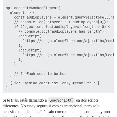
api.decorateCookedElement(

  element => {

    const audioplayers = element.querySelectorAll("aud
    // console.log("player: " + audioplayers[0]);

    if (Object.entries(audioplayers).length > 0) {

      // console.log("audioplayers has length");

      loadScript(

        `https://cdnjs.cloudflare.com/ajax/libs/media
      );

      loadScript(

        `https://cdnjs.cloudflare.com/ajax/libs/media
      );

    }

    // forEach used to be here

  },

  { id: "mediaelement-js", onlyStream: true }

Si te fijas, estás llamando a
loadScript()
en dos scripts
diferentes. No estoy seguro si esto es intencional, pero solo
necesitas uno de ellos. Piénsalo como un paquete completo y uno