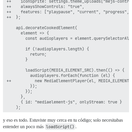
++    iconSprite: settings.theme_uploads["mejs-control
++    alwaysShowControls: "true",

++    features: ["playpause", "current", "progress", 
++  };

    api.decorateCookedElement(

      element => {

        const audioplayers = element.querySelectorAll(
        if (!audioplayers.length) {

          return;

        }

        loadScript(MEDIA_ELEMENT_SRC).then(() => {

          audioplayers.forEach(function (el) {

++          new MediaElementPlayer(el, MEDIA_ELEMENT_C
          });

        });

      },

      { id: "mediaelement-js", onlyStream: true }

    );

y eso es todo. Estuviste muy cerca en tu código; solo necesitabas
entender un poco más
loadScript()
.