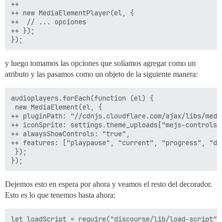
++ 

++ new MediaElementPlayer(el, {

++  // ... opciones

++ });

y luego tomamos las opciones que solíamos agregar como un
atributo y las pasamos como un objeto de la siguiente manera:
audioplayers.forEach(function (el) {

 new MediaElement(el, {

++ pluginPath: "//cdnjs.cloudflare.com/ajax/libs/media
++ iconSprite: settings.theme_uploads["mejs-controls"]
++ alwaysShowControls: "true",

++ features: ["playpause", "current", "progress", "dur
 });

Dejemos esto en espera por ahora y veamos el resto del decorador.
Esto es lo que tenemos hasta ahora:
let loadScript = require("discourse/lib/load-script").