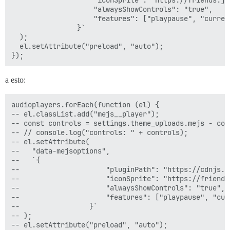
                    "alwaysShowControls": "true",

                    "features": ["playpause", "curren
                }`

  );

  el.setAttribute("preload", "auto");

a esto:
audioplayers.forEach(function (el) {

-- el.classList.add("mejs__player");

-- const controls = settings.theme_uploads.mejs - cont
-- // console.log("controls: " + controls);

-- el.setAttribute(

--   "data-mejsoptions",

--   `{

--                     "pluginPath": "https://cdnjs.c
--                     "iconSprite": "https://friends
--                     "alwaysShowControls": "true",

--                     "features": ["playpause", "cur
--                 }`

-- );

-- el.setAttribute("preload", "auto");
