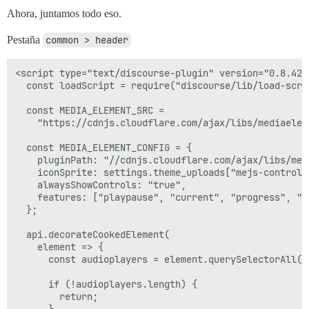
Ahora, juntamos todo eso.
Pestaña
common > header
<script type="text/discourse-plugin" version="0.8.42">
  const loadScript = require("discourse/lib/load-scrip
  const MEDIA_ELEMENT_SRC =

    "https://cdnjs.cloudflare.com/ajax/libs/mediaelem
  const MEDIA_ELEMENT_CONFIG = {

    pluginPath: "//cdnjs.cloudflare.com/ajax/libs/medi
    iconSprite: settings.theme_uploads["mejs-controls"
    alwaysShowControls: "true",

    features: ["playpause", "current", "progress", "d
  };

  api.decorateCookedElement(

    element => {

      const audioplayers = element.querySelectorAll("a
      if (!audioplayers.length) {

        return;

      }
