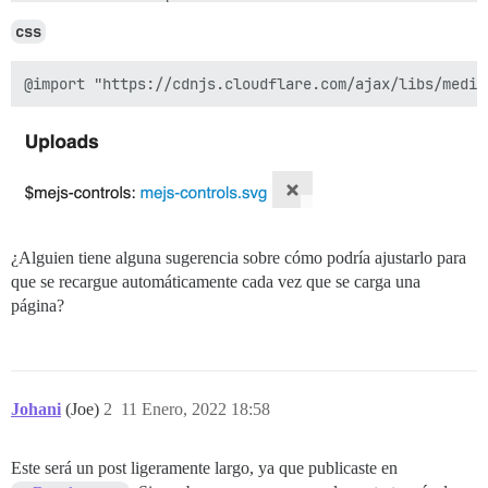
                }`

            );

css
            el.setAttribute("preload", "auto");       
        });            

      },

      { id: "mediaelement-js", onlyStream: true}

    );

¿Alguien tiene alguna sugerencia sobre cómo podría ajustarlo para
que se recargue automáticamente cada vez que se carga una
página?
Johani
(Joe)
2
11 Enero, 2022 18:58
Este será un post ligeramente largo, ya que publicaste en