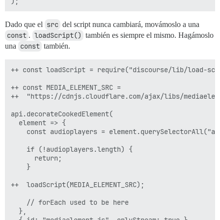
Dado que el
src
del script nunca cambiará, movámoslo a una
const
.
loadScript()
también es siempre el mismo. Hagámoslo
una
const
también.
++ const loadScript = require("discourse/lib/load-scri
++ const MEDIA_ELEMENT_SRC =

++  "https://cdnjs.cloudflare.com/ajax/libs/mediaelem
api.decorateCookedElement(

  element => {

    const audioplayers = element.querySelectorAll("aud
    if (!audioplayers.length) {

      return;

    }

++  loadScript(MEDIA_ELEMENT_SRC);

    // forEach used to be here

  },

  { id: "mediaelement-js", onlyStream: true }
