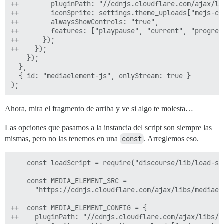
++        pluginPath: "//cdnjs.cloudflare.com/ajax/li
++        iconSprite: settings.theme_uploads["mejs-con
++        alwaysShowControls: "true",

++        features: ["playpause", "current", "progres
++      });

++    });

    });

  },

  { id: "mediaelement-js", onlyStream: true }

Ahora, mira el fragmento de arriba y ve si algo te molesta…
Las opciones que pasamos a la instancia del script son siempre las
mismas, pero no las tenemos en una
const
. Arreglemos eso.
    const loadScript = require("discourse/lib/load-scr
    const MEDIA_ELEMENT_SRC =

      "https://cdnjs.cloudflare.com/ajax/libs/mediael
++  const MEDIA_ELEMENT_CONFIG = {

++    pluginPath: "//cdnjs.cloudflare.com/ajax/libs/m