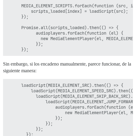
      MEDIA_ELEMENT_SCRIPTS.forEach(function (src, ind
          scripts_loaded[index] = loadScript(src);

      });

      Promise.all(scripts_loaded).then(() => {

            audioplayers.forEach(function (el) {

              new MediaElementPlayer(el, MEDIA_ELEMENT
            });

Sin embargo, si los encadeno manualmente, parece funcionar, de la
siguiente manera:
      loadScript(MEDIA_ELEMENT_SRC).then(() => {

          loadScript(MEDIA_ELEMENT_SPEED_SRC).then(() 
            loadScript(MEDIA_ELEMENT_SKIP_BACK_SRC).th
                loadScript(MEDIA_ELEMENT_JUMP_FORWARD_
                    audioplayers.forEach(function (el)
                        new MediaElementPlayer(el, ME
                    });

                });

            });

        });
