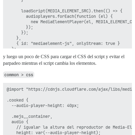
      loadScript(MEDIA_ELEMENT_SRC).then(() => {

        audioplayers.forEach(function (el) {

          new MediaElementPlayer(el, MEDIA_ELEMENT_CON
        });

      });

    },

    { id: "mediaelement-js", onlyStream: true }

  );

y luego un poco de CSS para cargar el CSS del script y evitar el
parpadeo mientras el script cambia los elementos.
common > css
@import "https://cdnjs.cloudflare.com/ajax/libs/media
.cooked {

  --audio-player-height: 40px;

  .mejs__container,

  audio {

    // igualar la altura del reproductor de Media-Ele
    height: var(--audio-player-height);
