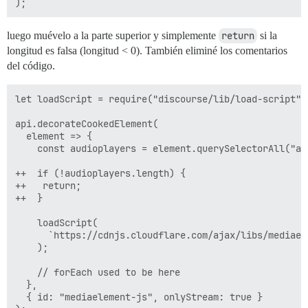
luego muévelo a la parte superior y simplemente
return
si la
longitud es falsa (longitud < 0). También eliminé los comentarios
del código.
let loadScript = require("discourse/lib/load-script").
api.decorateCookedElement(

  element => {

    const audioplayers = element.querySelectorAll("aud
++  if (!audioplayers.length) {

++   return;

++  }

    loadScript(

      `https://cdnjs.cloudflare.com/ajax/libs/mediael
    );

    // forEach used to be here

  },

  { id: "mediaelement-js", onlyStream: true }
