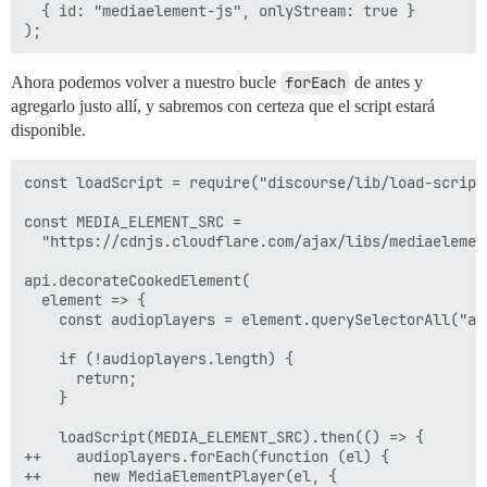
  { id: "mediaelement-js", onlyStream: true }

Ahora podemos volver a nuestro bucle
forEach
de antes y
agregarlo justo allí, y sabremos con certeza que el script estará
disponible.
const loadScript = require("discourse/lib/load-script"
const MEDIA_ELEMENT_SRC =

  "https://cdnjs.cloudflare.com/ajax/libs/mediaelemen
api.decorateCookedElement(

  element => {

    const audioplayers = element.querySelectorAll("aud
    if (!audioplayers.length) {

      return;

    }

    loadScript(MEDIA_ELEMENT_SRC).then(() => {

++    audioplayers.forEach(function (el) {

++      new MediaElementPlayer(el, {
