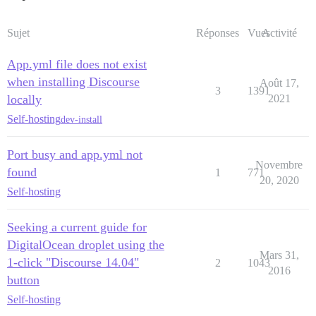
Sujet
Réponses
Vues
Activité
App.yml file does not exist
when installing Discourse
Août 17,
3
1391
locally
2021
Self-hosting
dev-install
Port busy and app.yml not
Novembre
found
1
771
20, 2020
Self-hosting
Seeking a current guide for
DigitalOcean droplet using the
Mars 31,
1-click "Discourse 14.04"
2
1043
2016
button
Self-hosting