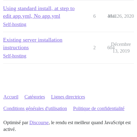
Using standard install, at step to
edit app.yml, No app.yml
6
4941
Mai 26, 2020
Self-hosting
Existing server installation
Décembre
instructions
2
604
13, 2019
Self-hosting
Accueil
Catégories
Lignes directrices
Conditions générales d'utilisation
Politique de confidentialité
Optimisé par
Discourse
, le rendu est meilleur quand JavaScript est
activé.