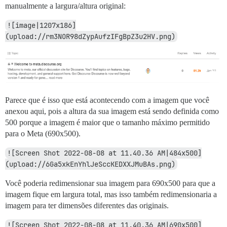
manualmente a largura/altura original:
![image|1207x186]
(upload://rm3NOR98dZypAufzIFgBpZ3u2HV.png)
Parece que é isso que está acontecendo com a imagem que você
anexou aqui, pois a altura da sua imagem está sendo definida como
500 porque a imagem é maior que o tamanho máximo permitido
para o Meta (690x500).
![Screen Shot 2022-08-08 at 11.40.36 AM|484x500]
(upload://6Ga5xkEnYhlJeSccKEDXXJMuBAs.png)
Você poderia redimensionar sua imagem para 690x500 para que a
imagem fique em largura total, mas isso também redimensionaria a
imagem para ter dimensões diferentes das originais.
![Screen Shot 2022-08-08 at 11.40.36 AM|690x500]