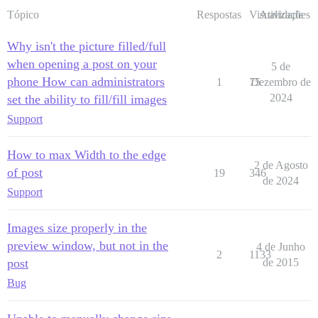
Tópico
Respostas
Visualizações
Atividade
Why isn't the picture filled/full
when opening a post on your
5 de
phone How can administrators
1
75
Dezembro de
2024
set the ability to fill/fill images
Support
How to max Width to the edge
2 de Agosto
of post
19
346
de 2024
Support
Images size properly in the
preview window, but not in the
4 de Junho
2
1133
post
de 2015
Bug