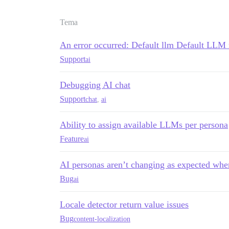
Tema
An error occurred: Default llm Default LLM m
Support
ai
Debugging AI chat
Support
chat
,
ai
Ability to assign available LLMs per persona
Feature
ai
AI personas aren’t changing as expected wh
Bug
ai
Locale detector return value issues
Bug
content-localization