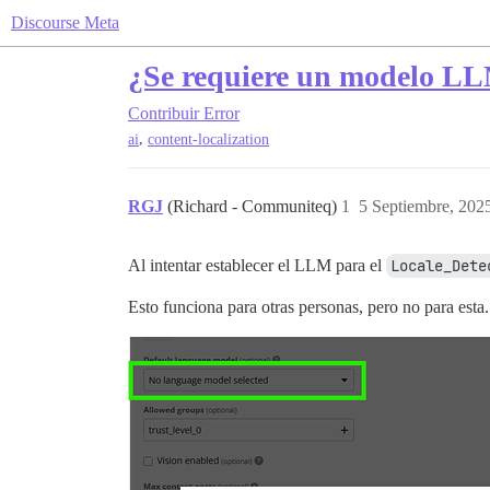
Discourse Meta
¿Se requiere un modelo LL
Contribuir
Error
,
ai
content-localization
RGJ
(Richard - Communiteq)
1
5 Septiembre, 202
Al intentar establecer el LLM para el
Locale_Dete
Esto funciona para otras personas, pero no para esta.