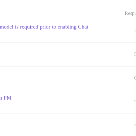
Respu
odel is required prior to enabling Chat
en PM