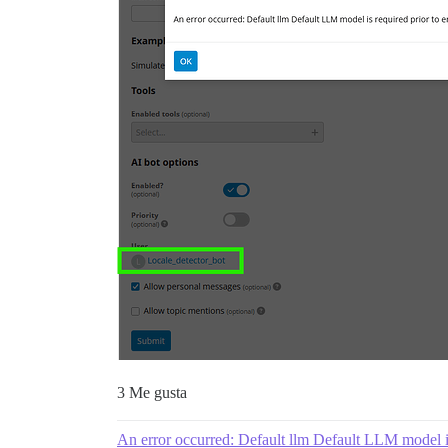
3 Me gusta
An error occurred: Default llm Default LLM model is