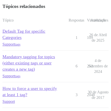
Tópicos relacionados
Tópico
Respostas
Visualizações
Atividade
Default Tag for specific
26 de Abril
Categories
1
109
de 2025
Support
tags
Mandatory tagging for topics
4 de
(either existing tags or user
6
252
Setembro de
creates a new tag)
2024
Support
tags
How to force a user to specify
30 de Agosto
at least 1 tag?
3
2048
de 2017
Support