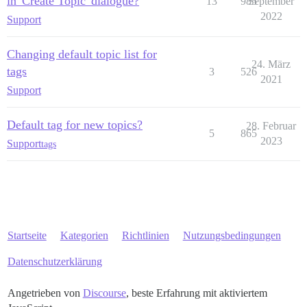
in 'Create Topic' dialogue?
13
985
September
2022
Support
Changing default topic list for
24. März
tags
3
526
2021
Support
Default tag for new topics?
28. Februar
5
865
2023
Support
tags
Startseite
Kategorien
Richtlinien
Nutzungsbedingungen
Datenschutzerklärung
Angetrieben von
Discourse
, beste Erfahrung mit aktiviertem