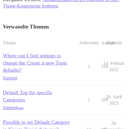
Theme-Komponente festlegen
.
Verwandte Themen
Thema
Antworten
Aufrufe
Aktivität
Where can I find settings to
change the Create a new Topic
14. Februar
1
538
defaults?
2022
Support
Default Tag for specific
26. April
Categories
1
109
2025
Support
tags
Possible to set Default Category
24.