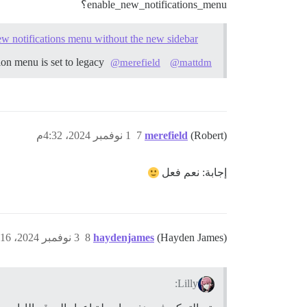
enable_new_notifications_menu؟
ew notifications menu without the new sidebar?
We’ve just introduced the enable_new_notifications_menu site setting which you can enable when navigation menu is set to legacy.
@merefield
@mattdm
(Robert)
merefield
7
1 نوفمبر 2024، 4:32م
إجابة: نعم فعل
(Hayden James)
haydenjames
8
3 نوفمبر 2024، 2:16م
Lilly: