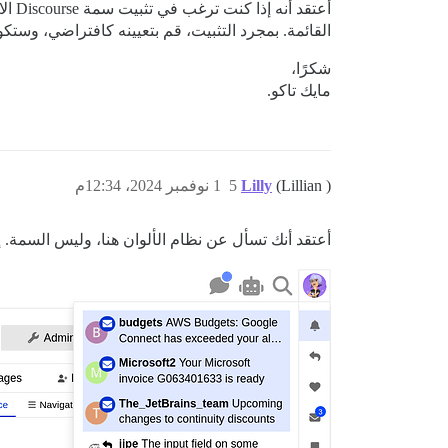
أعتق
القائمة. بمجرد التثبيت، قم بتعيينه كافتراضي، وست
شكرًا،
مايك تاكو.
(Lillian )
Lilly
5
1 نوفمبر 2024، 12:34م
أعتقد أنك تسأل عن نظام الألوان هنا، وليس السمة. إنها لوحة الألوان الفاتحة WCAG. يمكنك استخدامها مع سمات مخ