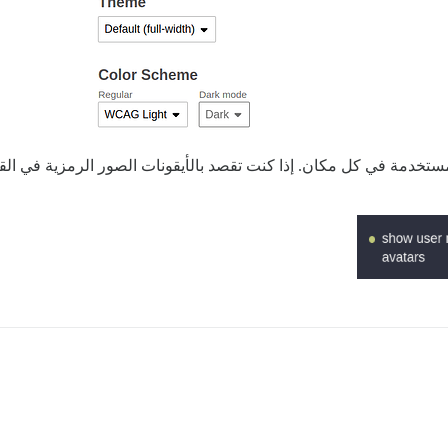
 أيقونات Discourse الافتراضية المستخدمة في كل مكان. إذا كنت تقصد بالأيقونات الصور ال