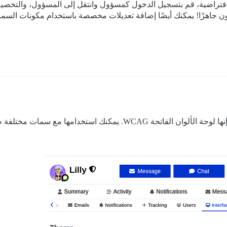
د أنه إذا كنت ترغب في تثبيت سمة Discourse الافتراضية، قم بتسجيل الدخول كمسؤول وانتقل إلى
كون جاهزًا! يمكنك أيضًا إضافة تعديلات مخصصة باستخدام مكونات السم
تلفة طالما أنك تجعل نظام الألوان قابلاً للاختيار.