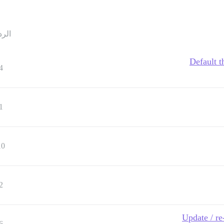
الرد
Default t
4
1
10
2
Update / re
6