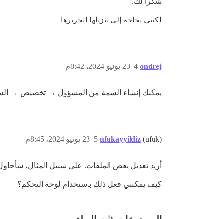
شكرا لك.
لكنني بحاجة إلى تنزيلها لتحريرها.
ondrej
4
23 يونيو 2024، 8:42م
يمكنك إنشاء السمة من المسؤول → تخصيص → السمة. ل
(ufuk)
ufukayyildiz
5
23 يونيو 2024، 8:45م
أريد تعديل بعض الملفات. على سبيل المثال، سأحاول إزالة وسم canonical من
كيف يمكنني فعل ذلك باستخدام لوحة التحكم؟