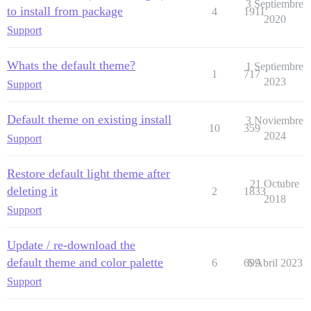
3 Septiembre
to install from package
4
1911
2020
Support
Whats the default theme?
1 Septiembre
1
717
2023
Support
Default theme on existing install
3 Noviembre
10
359
2024
Support
Restore default light theme after
21 Octubre
deleting it
2
1833
2018
Support
Update / re-download the
default theme and color palette
6
699
6 Abril 2023
Support