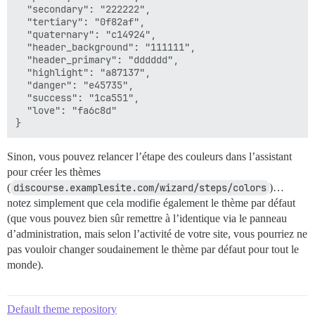
  "secondary": "222222",

  "tertiary": "0f82af",

  "quaternary": "c14924",

  "header_background": "111111",

  "header_primary": "dddddd",

  "highlight": "a87137",

  "danger": "e45735",

  "success": "1ca551",

  "love": "fa6c8d"

Sinon, vous pouvez relancer l’étape des couleurs dans l’assistant
pour créer les thèmes
(
discourse.examplesite.com/wizard/steps/colors
)…
notez simplement que cela modifie également le thème par défaut
(que vous pouvez bien sûr remettre à l’identique via le panneau
d’administration, mais selon l’activité de votre site, vous pourriez ne
pas vouloir changer soudainement le thème par défaut pour tout le
monde).
Default theme repository