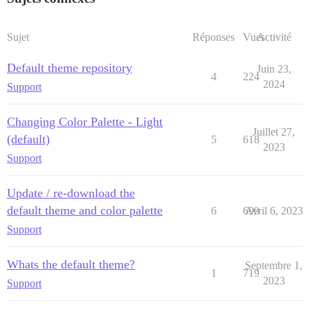
Sujet
Réponses
Vues
Activité
Default theme repository
Juin 23,
4
224
2024
Support
Changing Color Palette - Light
Juillet 27,
(default)
5
618
2023
Support
Update / re-download the
default theme and color palette
6
699
Avril 6, 2023
Support
Whats the default theme?
Septembre 1,
1
719
2023
Support