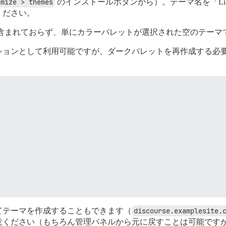
omize > themes
のインストールボタンから）。テーマ名を「Li
ください。
は含まれておらず、単にカラーパレットが選択された空のテーマ
ションとして利用可能ですが、ダークパレットを再作成する必
てテーマを作成することもできます（
discourse.examplesite.
意ください（もちろん管理パネルから元に戻すことは可能です