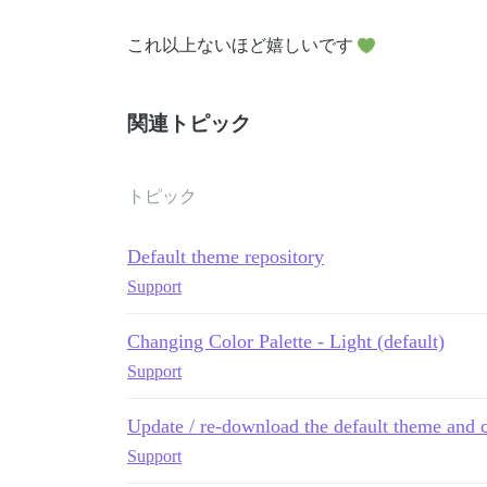
これ以上ないほど嬉しいです
関連トピック
トピック
Default theme repository
Support
Changing Color Palette - Light (default)
Support
Update / re-download the default theme and c
Support