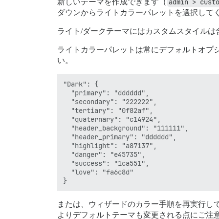
新しいテーマを作成できます（
admin > cust
ダウンからライトカラーパレットを選択して
ライト/ダークテーマにはカスタムスタイル
ライトカラーパレットは常にデフォルトオプ
い。
"Dark": {

  "primary": "dddddd",

  "secondary": "222222",

  "tertiary": "0f82af",

  "quaternary": "c14924",

  "header_background": "111111",

  "header_primary": "dddddd",

  "highlight": "a87137",

  "danger": "e45735",

  "success": "1ca551",

  "love": "fa6c8d"

または、ウィザードのカラー手順を再実行し
よりデフォルトテーマも変更される点にご注