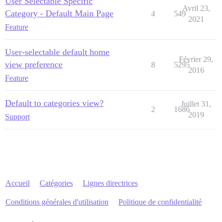
User Selectable Specific
Avril 23,
Category - Default Main Page
4
549
2021
Feature
User-selectable default home
Février 29,
view preference
8
5295
2016
Feature
Default to categories view?
Juillet 31,
2
1686
2019
Support
Accueil
Catégories
Lignes directrices
Conditions générales d'utilisation
Politique de confidentialité