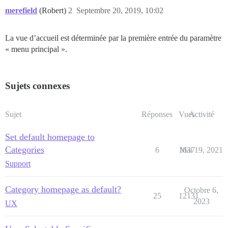
merefield
(Robert)
2
Septembre 20, 2019, 10:02
La vue d’accueil est déterminée par la première entrée du paramètre
« menu principal ».
Sujets connexes
Sujet
Réponses
Vues
Activité
Set default homepage to
Categories
6
1637
Mai 19, 2021
Support
Category homepage as default?
Octobre 6,
25
12131
2023
UX