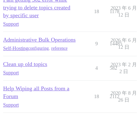
trying to delete topics created
2023 年 6 月
18
1178
by specific user
12 日
Support
Administrative Bulk Operations
2026 年 6 月
9
14485
12 日
Self-Hosting
configuring
,
reference
Clean up old topics
2023 年 2 月
4
582
2 日
Support
Help Wiping all Posts from a
2020 年 8 月
Forum
18
2112
26 日
Support