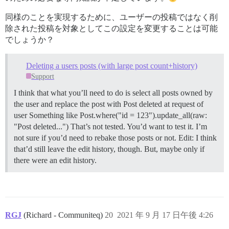
同様のことを実現するために、ユーザーの投稿ではなく削
除された投稿を対象としてこの設定を変更することは可能
でしょうか？
Deleting a users posts (with large post count+history)
Support
I think that what you’ll need to do is select all posts owned by
the user and replace the post with Post deleted at request of
user Something like Post.where("id = 123").update_all(raw:
"Post deleted...") That’s not tested. You’d want to test it. I’m
not sure if you’d need to rebake those posts or not. Edit: I think
that’d still leave the edit history, though. But, maybe only if
there were an edit history.
RGJ
(Richard - Communiteq)
20
2021 年 9 月 17 日午後 4:26