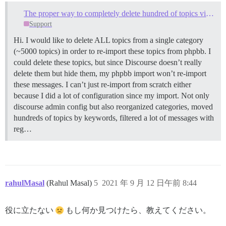
The proper way to completely delete hundred of topics via rails?
Support
Hi. I would like to delete ALL topics from a single category
(~5000 topics) in order to re-import these topics from phpbb. I
could delete these topics, but since Discourse doesn’t really
delete them but hide them, my phpbb import won’t re-import
these messages. I can’t just re-import from scratch either
because I did a lot of configuration since my import. Not only
discourse admin config but also reorganized categories, moved
hundreds of topics by keywords, filtered a lot of messages with
reg…
rahulMasal
(Rahul Masal)
5
2021 年 9 月 12 日午前 8:44
役に立たない
もし何か見つけたら、教えてください。