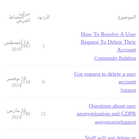
مرات
الموضوع
الردود
النشاط
العرض
How To Resolve A User
Request To Delete Their
14 أغسطس
1943
5
2019
Account
Community Building
Got request to delete a user
18 نوفمبر
account
1134
6
2024
Support
Questions about user
16 مارس
anonymization and GDPR
1749
21
2024
Support
anonymization
Staff will not delete or