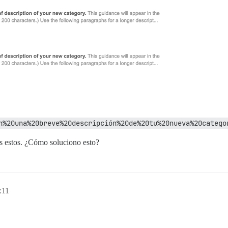
n%20una%20breve%20descripción%20de%20tu%20nueva%20catego
s estos. ¿Cómo soluciono esto?
:11