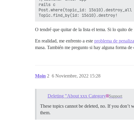
rails c

Post.where(topic_id: 15610).destroy_all

O tendré que quitar de la lista el tema. Si lo quito de
En realidad, me enfrento a este
problema de penaliz
masa. También me pregunto si hay alguna forma de en
Moin
2
6 Noviembre, 2022 15:28
Deleting "About xxx Category
Support
These topics cannot be deleted, no. If you don’t wa
them.