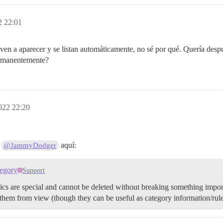
2 22:01
ven a aparecer y se listan automáticamente, no sé por qué. Quería de
ermanentemente?
022 22:20
r
aquí:
@JammyDodger
tegory
Support
cs are special and cannot be deleted without breaking something impor
e them from view (though they can be useful as category information/rul