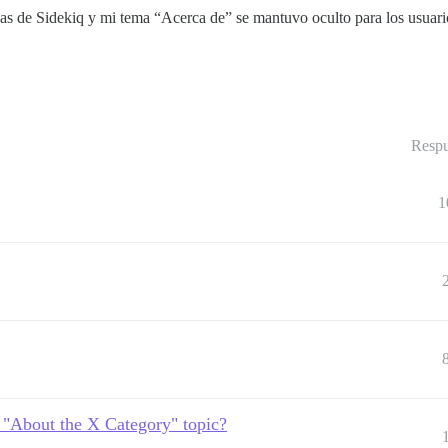
reas de Sidekiq y mi tema “Acerca de” se mantuvo oculto para los usuari
Respu
1
d "About the X Category" topic?