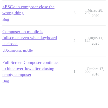
<ESC> in composer close the
Marzo 28,
wrong thing
3
792
2020
Bug
Composer on mobile is
fullscreen even when keyboard
Luglio 11,
2
142
is closed
2025
UX
composer
,
mobile
Full Screen Composer continues
to hide overflow after closing
Ottobre 17,
1
660
empty composer
2018
Bug