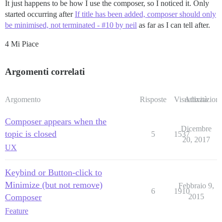
It just happens to be how I use the composer, so I noticed it. Only
started occurring after
If title has been added, composer should only
be minimised, not terminated - #10 by neil
as far as I can tell after.
4 Mi Piace
Argomenti correlati
Argomento
Risposte
Visualizzazioni
Attività
Composer appears when the
Dicembre
topic is closed
5
1537
20, 2017
UX
Keybind or Button-click to
Minimize (but not remove)
Febbraio 9,
6
1910
Composer
2015
Feature