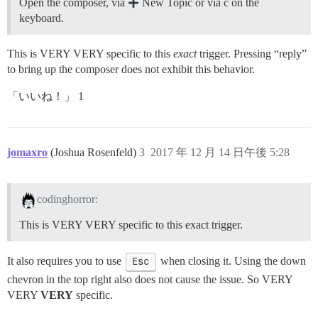
Open the composer, via
New Topic or via c on the
keyboard.
This is VERY VERY specific to this
exact
trigger. Pressing “reply”
to bring up the composer does not exhibit this behavior.
「いいね！」 1
jomaxro
(Joshua Rosenfeld)
3
2017 年 12 月 14 日午後 5:28
codinghorror:
This is VERY VERY specific to this exact trigger.
It also requires you to use
Esc
when closing it. Using the down
chevron in the top right also does not cause the issue. So VERY
VERY
VERY
specific.