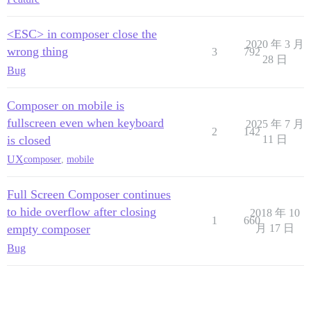
<ESC> in composer close the
2020 年 3 月
wrong thing
3
792
28 日
Bug
Composer on mobile is
fullscreen even when keyboard
2025 年 7 月
2
142
is closed
11 日
UX
composer
,
mobile
Full Screen Composer continues
to hide overflow after closing
2018 年 10
1
660
empty composer
月 17 日
Bug