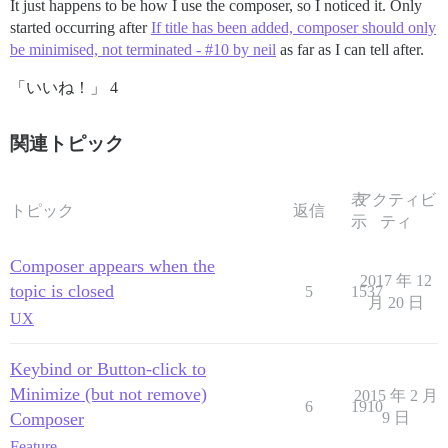
It just happens to be how I use the composer, so I noticed it. Only
started occurring after
If title has been added, composer should only
be minimised, not terminated - #10 by neil
as far as I can tell after.
「いいね！」 4
関連トピック
表
アクティビ
トピック
返信
示
ティ
Composer appears when the
2017 年 12
topic is closed
5
1537
月 20 日
UX
Keybind or Button-click to
Minimize (but not remove)
2015 年 2 月
6
1910
Composer
9 日
Feature