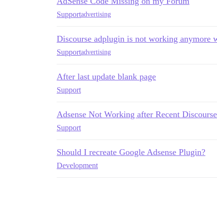
AdSense Code Missing on my Forum
Support
advertising
Discourse adplugin is not working anymore 
Support
advertising
After last update blank page
Support
Adsense Not Working after Recent Discours
Support
Should I recreate Google Adsense Plugin?
Development