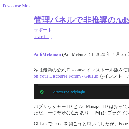
Discourse Meta
管理パネルで非推奨のAdS
サポート
advertising
AntiMetaman
(AntiMetaman)
1
2020 年 7 月 25
私は最新の公式 Discourse インストール版
on Your Discourse Forum · GitHub
をインストー
パブリッシャー ID と Ad Manager ID は
ただ、一つ奇妙な点があり、それはプラグイ
GitLab で issue を開こうと思いましたが、i