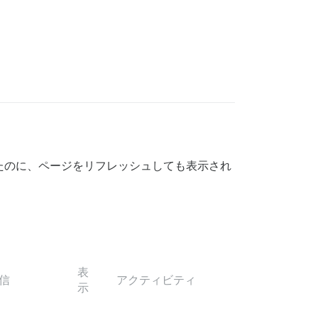
にしたのに、ページをリフレッシュしても表示され
表
信
アクティビティ
示