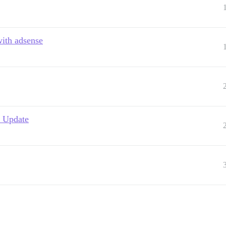
with adsense
e Update