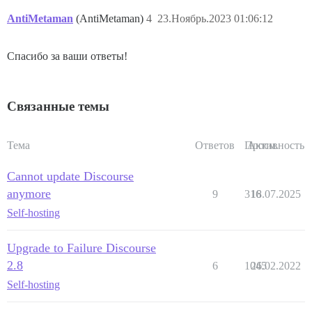
AntiMetaman
(AntiMetaman)
4
23.Ноябрь.2023 01:06:12
Спасибо за ваши ответы!
Связанные темы
Тема
Ответов
Просм.
Активность
Cannot update Discourse
anymore
9
316
18.07.2025
Self-hosting
Upgrade to Failure Discourse
2.8
6
1045
26.02.2022
Self-hosting