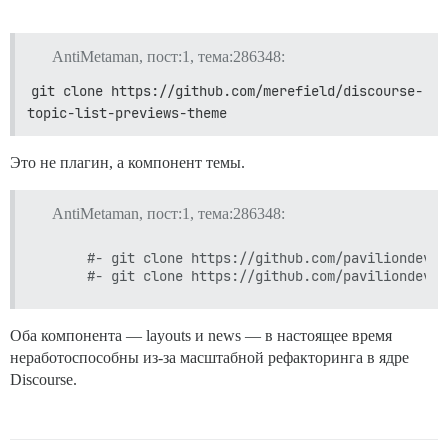
AntiMetaman, пост:1, тема:286348:
git clone https://github.com/merefield/discourse-
topic-list-previews-theme
Это не плагин, а компонент темы.
AntiMetaman, пост:1, тема:286348:
      #- git clone https://github.com/paviliondev/d
Оба компонента — layouts и news — в настоящее время
неработоспособны из-за масштабной рефакторинга в ядре
Discourse.