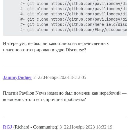
      #- git clone https://github.com/paviliondev/dis
      #- git clone https://github.com/paviliondev/disc
      #- git clone https://github.com/paviliondev/disc
      #- git clone https://github.com/paviliondev/disc
      #- git clone https://github.com/merefield/disco
Интересует, не был ли какой-либо из перечисленных
плагинов интегрирован в ядро Discourse?
JammyDodger
2
22.Ноябрь.2023 18:13:05
Плагин Pavilion News недавно был помечен как нерабочий —
возможно, это и есть причина проблемы?
RGJ
(Richard - Communiteq)
3
22.Ноябрь.2023 18:32:19