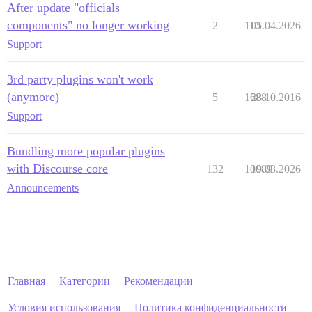
After update "officials
components" no longer working
2
110
05.04.2026
Support
3rd party plugins won't work
(anymore)
5
1688
28.10.2016
Support
Bundling more popular plugins
with Discourse core
132
10089
19.03.2026
Announcements
Главная
Категории
Рекомендации
Условия использования
Политика конфиденциальности